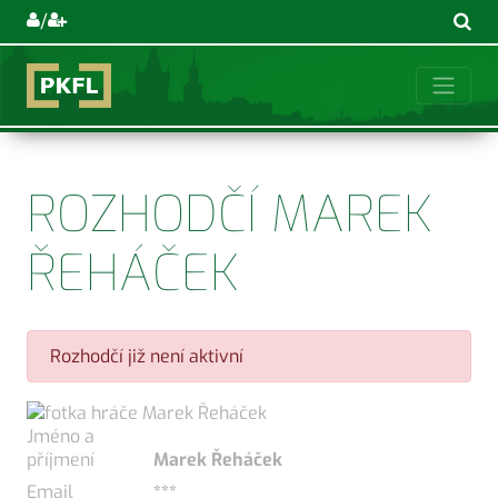
/
ROZHODČÍ MAREK
ŘEHÁČEK
Rozhodčí již není aktivní
Jméno a
příjmení
Marek Řeháček
Email
***