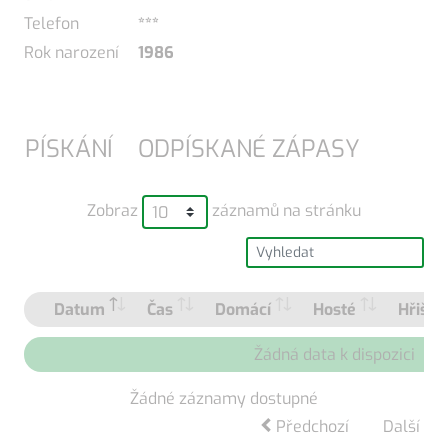
Telefon
***
Rok narození
1986
PÍSKÁNÍ
ODPÍSKANÉ ZÁPASY
Zobraz
záznamů na stránku
Datum
Čas
Domácí
Hosté
Hřiště
Žádná data k dispozici
Žádné záznamy dostupné
Předchozí
Další