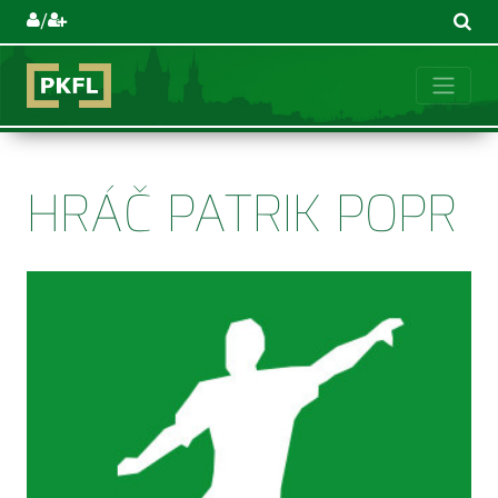
/
HRÁČ PATRIK POPR