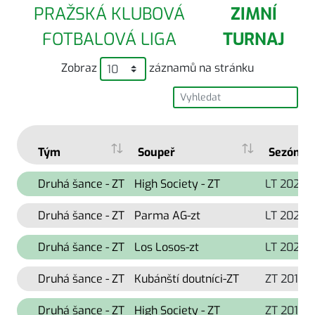
PRAŽSKÁ KLUBOVÁ
ZIMNÍ
FOTBALOVÁ LIGA
TURNAJ
Zobraz
záznamů na stránku
Tým
Soupeř
Sezóna
Druhá šance - ZT
High Society - ZT
LT 2020
Druhá šance - ZT
Parma AG-zt
LT 2020
Druhá šance - ZT
Los Losos-zt
LT 2020
Druhá šance - ZT
Kubánští doutníci-ZT
ZT 2019
Druhá šance - ZT
High Society - ZT
ZT 2019