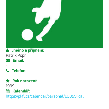
Jméno a příjmení:
Patrik Popr
Email:
-
Telefon:
-
Rok narození:
1999
Kalendář:
https://pkfl.cz/calendar/personal/05359.ical