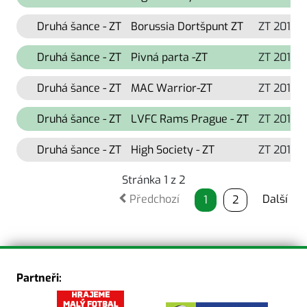
Druhá šance - ZT
Borussia Dortšpunt ZT
ZT 2019
Druhá šance - ZT
Pivná parta -ZT
ZT 2018
Druhá šance - ZT
MAC Warrior-ZT
ZT 2018
Druhá šance - ZT
LVFC Rams Prague - ZT
ZT 2018
Druhá šance - ZT
High Society - ZT
ZT 2018
Stránka 1 z 2
Předchozí
Další
1
2
Partneři: