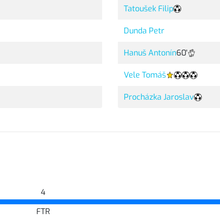
Tatoušek Filip
Dunda Petr
Hanuš Antonín
60'
Vele Tomáš
Procházka Jaroslav
4
FTR