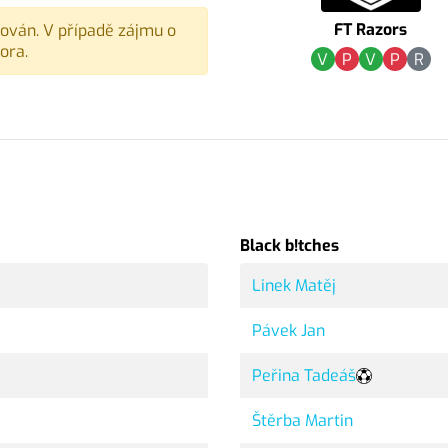
FT Razors
vován. V případě zájmu o
ora.
V
P
V
P
R
Black b!tches
Linek Matěj
Pávek Jan
Peřina Tadeáš
Štěrba Martin