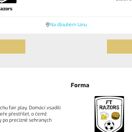
Razors
Na dlouhém lánu
Forma
chu fair play. Domácí vsadili
peře přestřílet, o čemž
ly po precizně sehraných