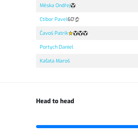
Měska Ondřej
Ctibor Pavel
60'
Čavoš Patrik
Portych Daniel
Kaľata Maroš
Head to head