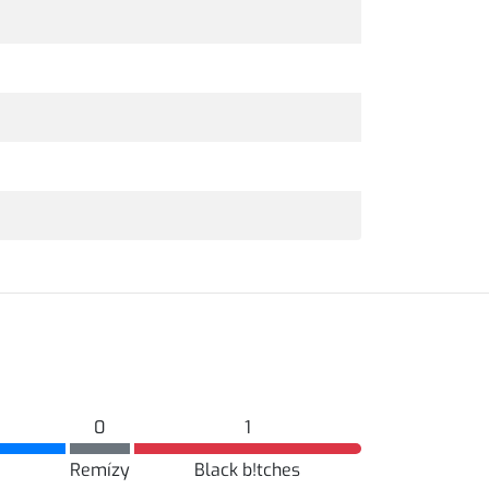
0
1
Remízy
Black b!tches