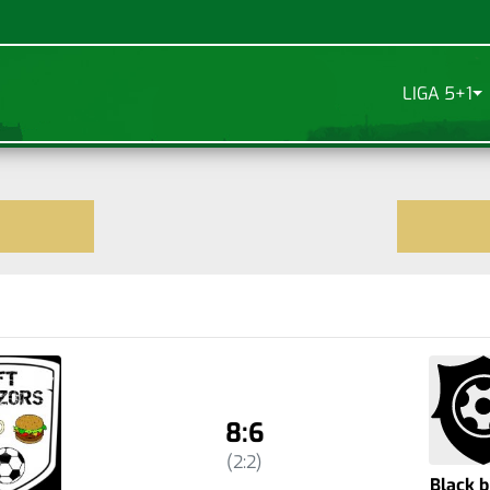
LIGA 5+1
8:6
(2:2)
Black b