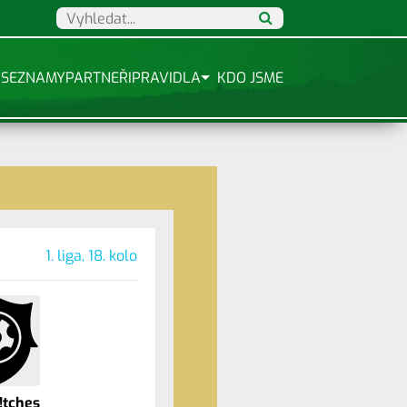
SEZNAMY
PARTNEŘI
PRAVIDLA
KDO JSME
1. liga, 18. kolo
!tches