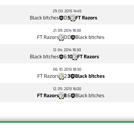
29. 03. 2015 14:45
Black b!tches
0
:
5
FT Razors
21. 09. 2014 18:30
FT Razors
0
:
0
Black b!tches
12. 04. 2014 18:30
Black b!tches
6
:
10
FT Razors
06. 10. 2013 18:30
FT Razors
2
:
3
Black b!tches
12. 05. 2013 16:00
FT Razors
8
:
6
Black b!tches