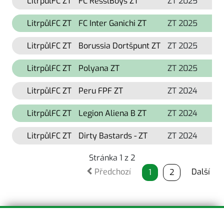
LitrpůlFC ZT
FC ResslBoys ZT
ZT 2025
09
LitrpůlFC ZT
FC Inter Ganichi ZT
ZT 2025
26
LitrpůlFC ZT
Borussia Dortšpunt ZT
ZT 2025
19
LitrpůlFC ZT
Polyana ZT
ZT 2025
12
LitrpůlFC ZT
Peru FPF ZT
ZT 2024
18
LitrpůlFC ZT
Legion Aliena B ZT
ZT 2024
21
LitrpůlFC ZT
Dirty Bastards - ZT
ZT 2024
13
Stránka 1 z 2
Předchozí
Další
1
2