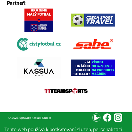
Partneři:
© 2025 Spravuje
Kassua Studio
Tento web používá k poskytování služeb, personalizaci