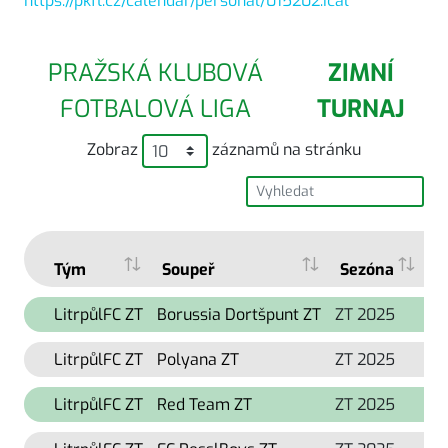
https://pkfl.cz/calendar/personal/015202.ical
PRAŽSKÁ KLUBOVÁ
ZIMNÍ
FOTBALOVÁ LIGA
TURNAJ
Zobraz
záznamů na stránku
Tým
Soupeř
Sezóna
T
LitrpůlFC ZT
Borussia Dortšpunt ZT
ZT 2025
02
LitrpůlFC ZT
Polyana ZT
ZT 2025
02
LitrpůlFC ZT
Red Team ZT
ZT 2025
23