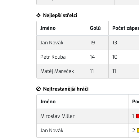
Nejlepší střelci
Jméno
Gólů
Počet zápa
Jan Novák
19
13
Petr Kouba
14
10
Matěj Mareček
11
11
Nejtrestanější hráči
Jméno
Po
Miroslav Miller
1
Jan Novák
2