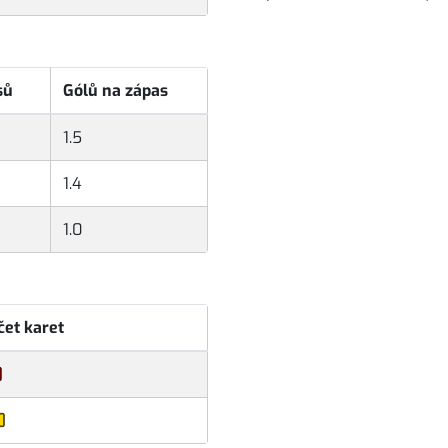
sů
Gólů na zápas
1.5
1.4
1.0
čet karet