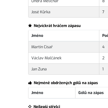
Ondra Melichar
8
José Kůrka
7
Nejvíckrát hráčem zápasu
Jméno
Po
Martin Císař
4
Václav Malčánek
2
Jan Zuna
1
Nejméně obdržených gólů na zápas
Jméno
Gólů na zápas
Nejlepší střelci