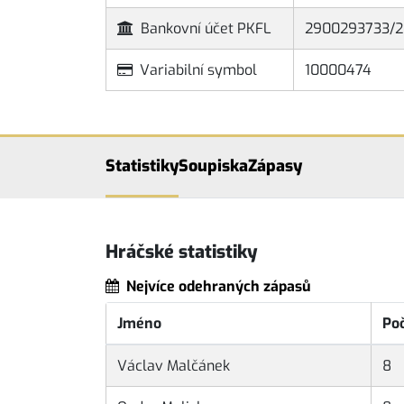
Bankovní účet PKFL
2900293733/2
Variabilní symbol
10000474
Statistiky
Soupiska
Zápasy
Hráčské statistiky
Nejvíce odehraných zápasů
Jméno
Po
Václav Malčánek
8