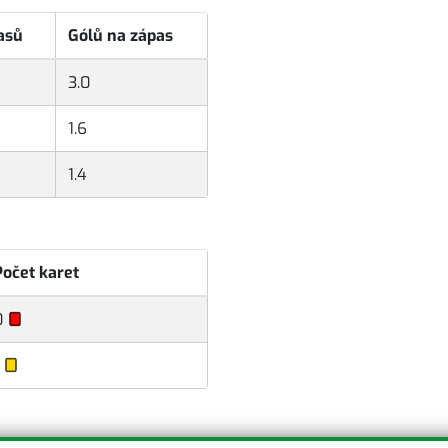
asů
Gólů na zápas
3.0
1.6
1.4
Počet karet
0