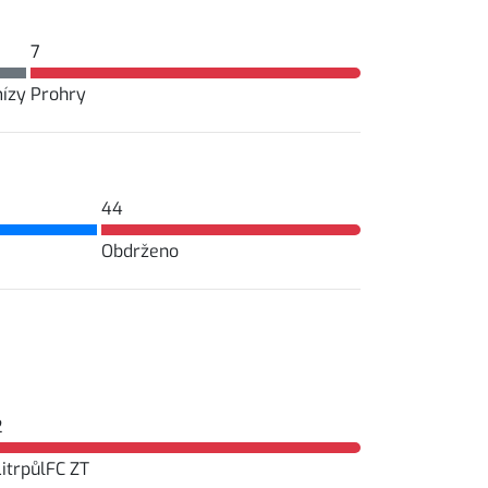
7
ízy
Prohry
44
Obdrženo
2
LitrpůlFC ZT