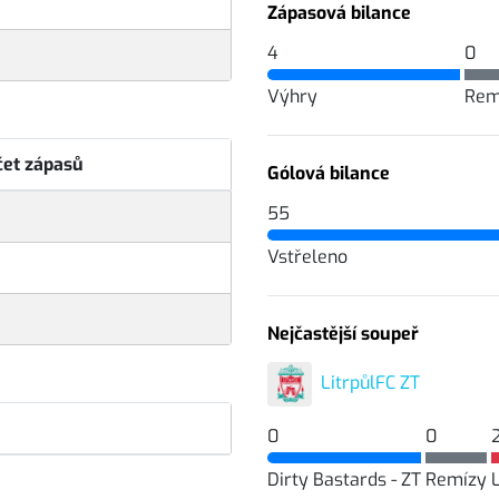
Zápasová bilance
4
0
Výhry
Rem
čet zápasů
Gólová bilance
55
Vstřeleno
Nejčastější soupeř
LitrpůlFC ZT
0
0
Dirty Bastards - ZT
Remízy