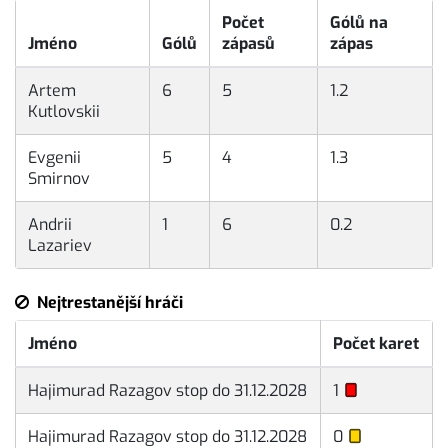
Počet
Gólů na
Jméno
Gólů
zápasů
zápas
Artem
6
5
1.2
Kutlovskii
Evgenii
5
4
1.3
Smirnov
Andrii
1
6
0.2
Lazariev
Nejtrestanější hráči
Jméno
Počet karet
Hajimurad Razagov stop do 31.12.2028
1
Hajimurad Razagov stop do 31.12.2028
0