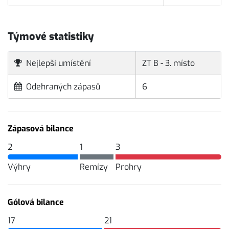
Týmové statistiky
Nejlepší umístění
ZT B - 3. místo
Odehraných zápasů
6
Zápasová bilance
2
1
3
Výhry
Remízy
Prohry
Gólová bilance
17
21