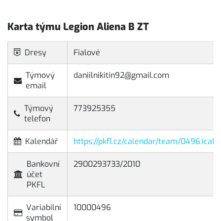
Karta týmu Legion Aliena B ZT
Dresy
Fialové
Týmový
daniilnikitin92@gmail.com
email
Týmový
773925355
telefon
Kalendář
https://pkfl.cz/calendar/team/0496.ical
Bankovní
2900293733/2010
účet
PKFL
Variabilní
10000496
symbol