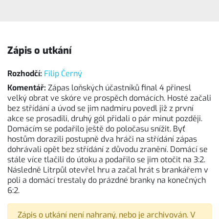
Zápis o utkání
Rozhodčí:
Filip Černý
Komentář:
Zápas loňských účastníků final 4 přinesl
velký obrat ve skóre ve prospěch domácích. Hosté začali
bez střídání a úvod se jim nadmíru povedl již z první
akce se prosadili, druhý gól přidali o pár minut později.
Domácím se podařilo ještě do poločasu snížit. Byť
hostům dorazili postupně dva hráči na střídání zápas
dohrávali opět bez střídání z důvodu zranění. Domácí se
stále více tlačili do útoku a podařilo se jim otočit na 3:2.
Následně Litrpůl otevřel hru a začal hrát s brankářem v
poli a domácí trestaly do prázdné branky na konečných
6:2.
Zápis o utkání není nahraný, nebo je archivován. V