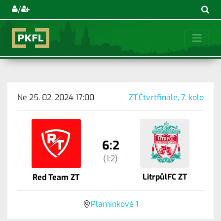
/
Ne 25. 02. 2024 17:00
ZT.Čtvrtfinále, 7. kolo
6:2
(1:2)
LitrpůlFC ZT
Red Team ZT
Plamínkové 1