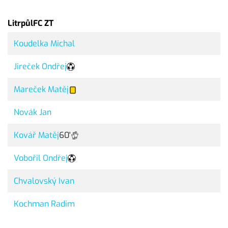
LitrpůlFC ZT
Koudelka Michal
Jireček Ondřej
Mareček Matěj
Novák Jan
Kovář Matěj
60'
Vobořil Ondřej
Chvalovský Ivan
Kochman Radim