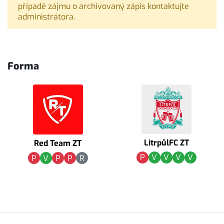
případě zájmu o archivovaný zápis kontaktujte
administrátora.
Forma
LitrpůlFC ZT
Red Team ZT
P
V
V
V
V
P
V
P
P
R