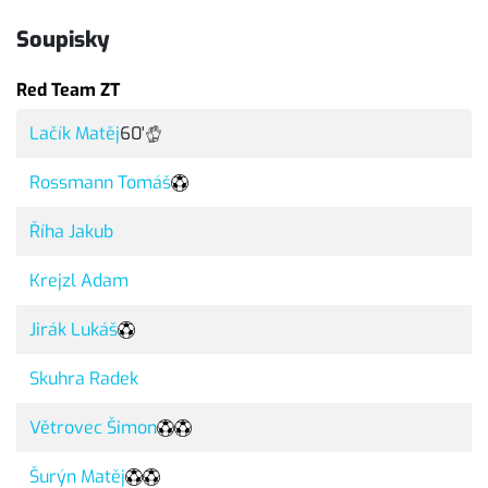
Soupisky
Red Team ZT
Lačík Matěj
60'
Rossmann Tomáš
Říha Jakub
Krejzl Adam
Jirák Lukáš
Skuhra Radek
Větrovec Šimon
Šurýn Matěj