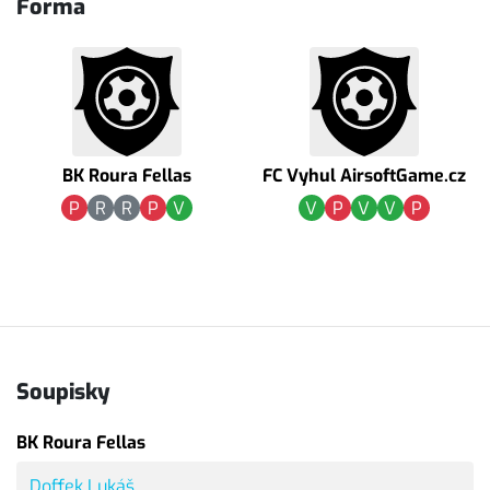
Forma
BK Roura Fellas
FC Vyhul AirsoftGame.cz
P
R
R
P
V
V
P
V
V
P
Soupisky
BK Roura Fellas
Doffek Lukáš