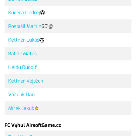
Kučera Ondřej
Pospíšil Martin
60'
Kettner Lukáš
Baliak Matúš
Heidu Rudolf
Kettner Vojtěch
Vaculík Dan
Mírek Jakub
FC Vyhul AirsoftGame.cz