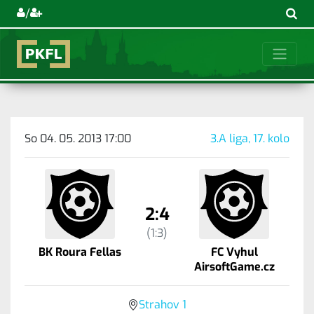
/
So 04. 05. 2013 17:00
3.A liga, 17. kolo
2:4
(1:3)
BK Roura Fellas
FC Vyhul
AirsoftGame.cz
Strahov 1