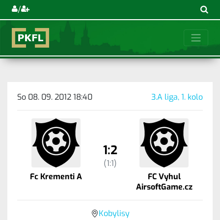
/
So 08. 09. 2012 18:40
3.A liga, 1. kolo
1:2
(1:1)
Fc Krementi A
FC Vyhul
AirsoftGame.cz
Kobylisy