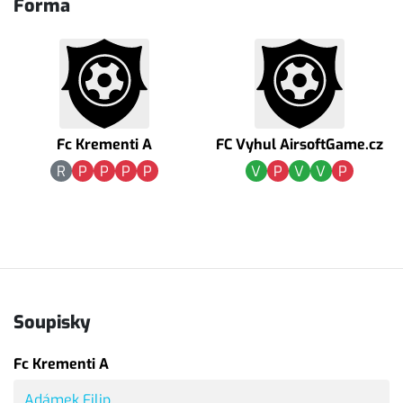
Forma
Fc Krementi A
FC Vyhul AirsoftGame.cz
R
P
P
P
P
V
P
V
V
P
Soupisky
Fc Krementi A
Adámek Filip