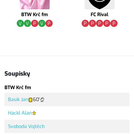
BTW Krč fm
FC Rival
V
V
P
V
P
P
P
P
P
P
Soupisky
BTW Krč fm
Basík Jan
60'
Hackl Alan
Svoboda Vojtěch