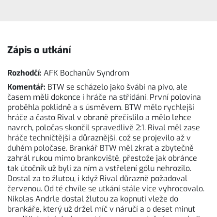
Zápis o utkání
Rozhodčí:
AFK Bochanův Syndrom
Komentář:
BTW se scházelo jako švábi na pivo, ale
časem měli dokonce i hráče na střídání. První polovina
proběhla poklidně a s úsměvem. BTW mělo rychlejší
hráče a často Rival v obraně přečíslilo a mělo lehce
navrch, poločas skončil spravedlivě 2:1. Rival měl zase
hráče techničtější a důraznější, což se projevilo až v
duhém poločase. Brankář BTW měl zkrat a zbytečně
zahrál rukou mimo brankoviště, přestože jak obránce
tak útočník už byli za ním a vstřelení gólu nehrozilo.
Dostal za to žlutou, i když Rival důrazně požadoval
červenou. Od té chvíle se utkání stále více vyhrocovalo.
Nikolas Andrle dostal žlutou za kopnutí vleže do
brankáře, který už držel míč v náručí a o deset minut