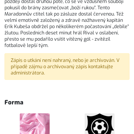
později dostal druhou poté, co se ve vzdušném souboji
pokusil do brány zasmečovat „boží rukou“. Tento
Maradonnův ctitel tak po zásluze dostal červenou. Též
velmi emotivně založený a zdravě nažhavený kapitán
Erik Kubeša obdržel po několikerém počastování „debile“
žlutou. Posledních deset minut hrál Rival v oslabení,
přesto se mu podařilo vsítit vítězný gól - zvítězil
fotbalově lepší tým.
Zápis o utkání není nahraný, nebo je archivován. V
případě zájmu o archivovaný zápis kontaktujte
administrátora.
Forma