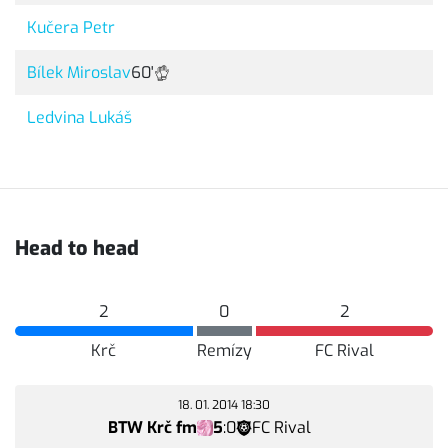
Kučera Petr
Bílek Miroslav
60'
Ledvina Lukáš
Head to head
2
0
2
Krč
Remízy
FC Rival
18. 01. 2014 18:30
BTW Krč fm
5
:
0
FC Rival