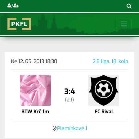
/
Ne 12. 05. 2013 18:30
2.B liga, 18. kolo
3:4
(2:1)
BTW Krč fm
FC Rival
Plamínkové 1