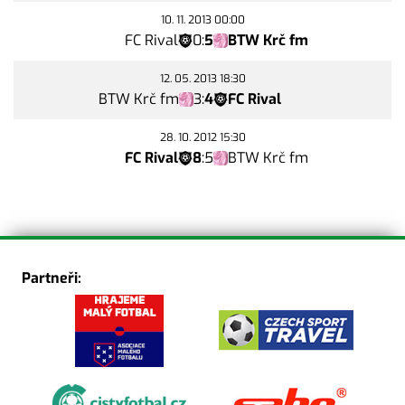
10. 11. 2013 00:00
FC Rival
0
:
5
BTW Krč fm
12. 05. 2013 18:30
BTW Krč fm
3
:
4
FC Rival
28. 10. 2012 15:30
FC Rival
8
:
5
BTW Krč fm
Partneři: