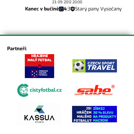
23. 09. 2012 20:00
Kanec v bučině
4
:
3
Starý pany Vysočany
Partneři: