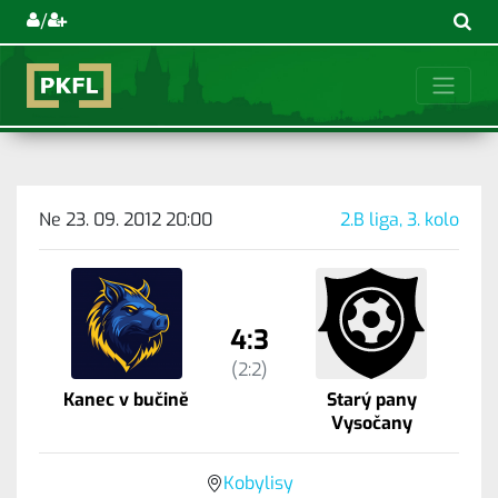
/
Ne 23. 09. 2012 20:00
2.B liga, 3. kolo
4:3
(2:2)
Kanec v bučině
Starý pany
Vysočany
Kobylisy