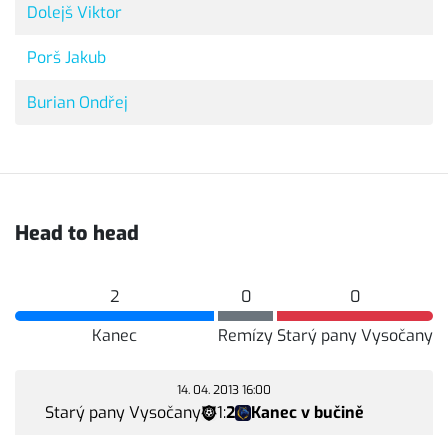
Dolejš Viktor
Porš Jakub
Burian Ondřej
Head to head
2
0
0
Kanec
Remízy
Starý pany Vysočany
14. 04. 2013 16:00
Starý pany Vysočany
1
:
2
Kanec v bučině