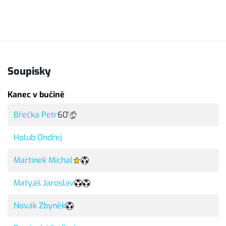
Soupisky
Kanec v bučině
Břečka Petr
60'
Holub Ondřej
Martínek Michal
Matyáš Jaroslav
Novák Zbyněk