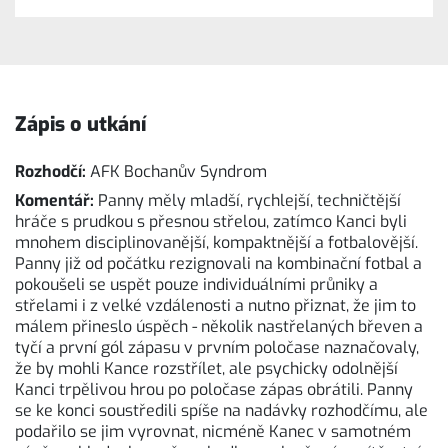
Zápis o utkání
Rozhodčí:
AFK Bochanův Syndrom
Komentář:
Panny měly mladší, rychlejší, techničtější
hráče s prudkou s přesnou střelou, zatímco Kanci byli
mnohem disciplinovanější, kompaktnější a fotbalovější.
Panny již od počátku rezignovali na kombinační fotbal a
pokoušeli se uspět pouze individuálními průniky a
střelami i z velké vzdálenosti a nutno přiznat, že jim to
málem přineslo úspěch - několik nastřelaných břeven a
tyčí a první gól zápasu v prvním poločase naznačovaly,
že by mohli Kance rozstřílet, ale psychicky odolnější
Kanci trpělivou hrou po poločase zápas obrátili. Panny
se ke konci soustředili spíše na nadávky rozhodčímu, ale
podařilo se jim vyrovnat, nicméně Kanec v samotném