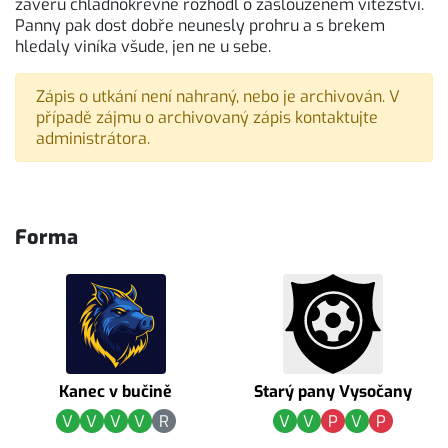
závěru chladnokrevně rozhodl o zaslouženém vítězství.
Panny pak dost dobře neunesly prohru a s brekem
hledaly viníka všude, jen ne u sebe.
Zápis o utkání není nahraný, nebo je archivován. V
případě zájmu o archivovaný zápis kontaktujte
administrátora.
Forma
Kanec v bučině
Starý pany Vysočany
V
V
V
V
R
V
V
P
V
P