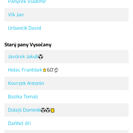
Panýrek Vladimír
Vlk Jan
Urbančík David
Starý pany Vysočany
Javůrek Jakub
Holec František
60'
Kovrzek Antonín
Bazika Tomáš
Dolejš Dominik
Daňhel Jiří