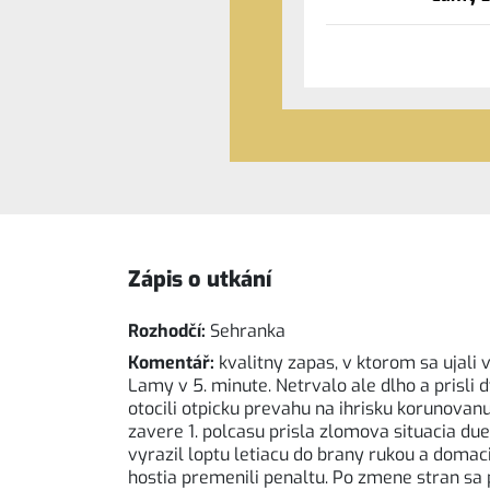
Zápis o utkání
Rozhodčí:
Sehranka
Komentář:
kvalitny zapas, v ktorom sa ujali 
Lamy v 5. minute. Netrvalo ale dlho a prisli d
otocili otpicku prevahu na ihrisku korunovan
zavere 1. polcasu prisla zlomova situacia du
vyrazil loptu letiacu do brany rukou a domaci
hostia premenili penaltu. Po zmene stran sa 