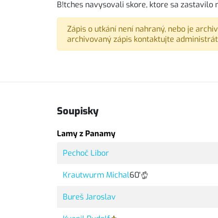
B!tches navysovali skore, ktore sa zastavilo n
Zápis o utkání není nahraný, nebo je archi
archivovaný zápis kontaktujte administrát
Soupisky
Lamy z Panamy
Pechoč Libor
Krautwurm Michal
60'
Bureš Jaroslav