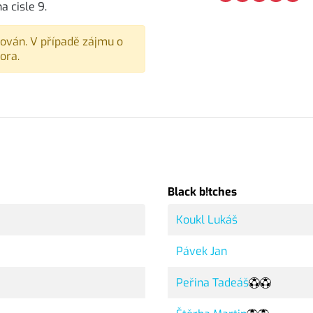
a cisle 9.
vován. V případě zájmu o
ora.
Black b!tches
Koukl Lukáš
Pávek Jan
Peřina Tadeáš