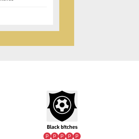
Black b!tches
P
P
P
P
P