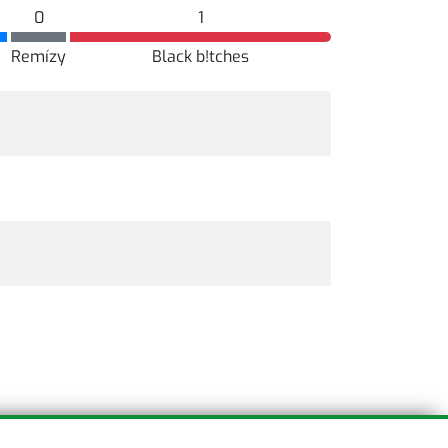
0
1
Remízy
Black b!tches