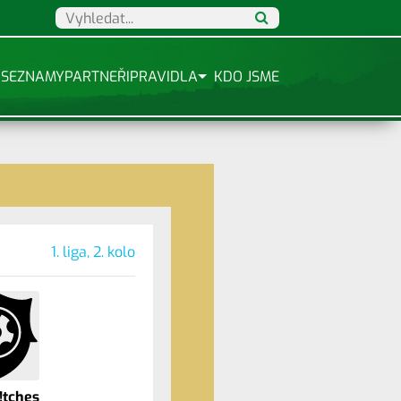
SEZNAMY
PARTNEŘI
PRAVIDLA
KDO JSME
1. liga, 2. kolo
!tches