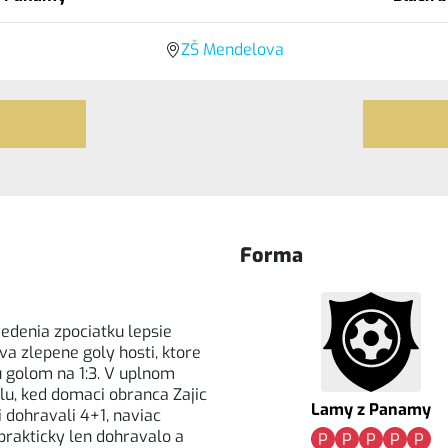
ZŠ Mendelova
Forma
vedenia zpociatku lepsie
va zlepene goly hosti, ktore
u golom na 1:3. V uplnom
elu, ked domaci obranca Zajic
Lamy z Panamy
 dohravali 4+1, naviac
prakticky len dohravalo a
P
P
P
P
P