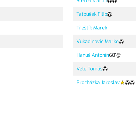
Štěrba Martin
Tatoušek Filip
Třeštík Marek
Vukadinovič Marko
Hanuš Antonín
60'
Vele Tomáš
Procházka Jaroslav