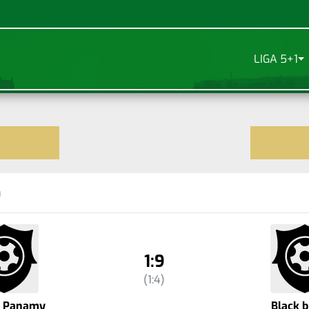
LIGA 5+1
0
1:9
(1:4)
z Panamy
Black b