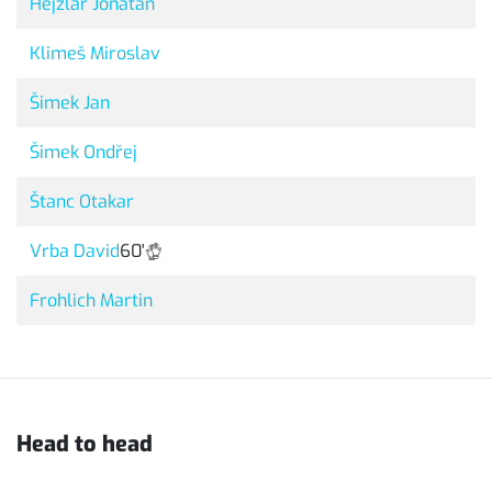
Hejzlar Jonatan
Klimeš Miroslav
Šimek Jan
Šimek Ondřej
Štanc Otakar
Vrba David
60'
Frohlich Martin
Head to head