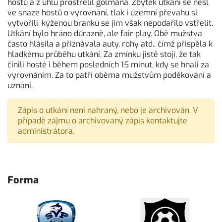
hostů a z úhlu prostřelil gólmana. Zbytek utkání se nesl
ve snaze hostů o vyrovnání, tlak i územní převahu si
vytvořili, kýženou branku se jim však nepodařilo vstřelit.
Utkání bylo hráno důrazně, ale fair play. Obě mužstva
často hlásila a přiznávala auty, rohy atd., čímž přispěla k
hladkému průběhu utkání. Za zmínku jistě stojí, že tak
činili hosté i během posledních 15 minut, kdy se hnali za
vyrovnáním. Za to patří oběma mužstvům poděkování a
uznání.
Zápis o utkání není nahraný, nebo je archivován. V
případě zájmu o archivovaný zápis kontaktujte
administrátora.
Forma