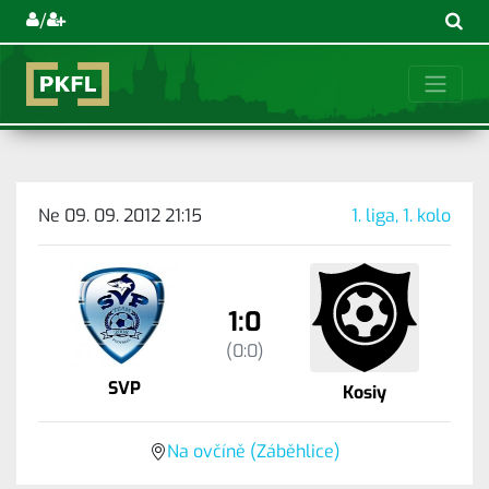
/
Ne 09. 09. 2012 21:15
1. liga, 1. kolo
1:0
(0:0)
SVP
Kosiy
Na ovčíně (Záběhlice)