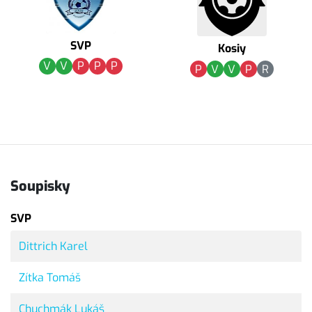
SVP
Kosiy
V
V
P
P
P
P
V
V
P
R
Soupisky
SVP
Dittrich Karel
Zítka Tomáš
Chuchmák Lukáš