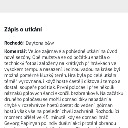
Zápis o utkání
Rozhodčí:
Daytona b&w
Komentář:
Velice zajímavé a pohledné utkání na úvod
nové sezóny. Obě mužstva se od počátku snažila o
technický fotbal založený na krátkých přihrávkách ve
vysokém tempu a nasazení. Jedinou vadou na kráse byl
možná poměrně kluzký terén. Hra byla po celé utkání
téměř vyrovnaná, i když hosté častěji diktovali tempo a
dostali soupeře pod tlak. První poločas i přes několik
náznaků gólových šancí skončil bezbrankově. Na začátku
druhého poločasu se mohli domácí díky napadání a
chybě v rozehrávce hostů dostat do vedení, gólman
hostů však vše na poslední chvíli zachránil. Rozhodující
moment přišel ve 45. minutě, kdy se domácí hráč
Gevorg Papinyan po individuální akci protáhl obranou