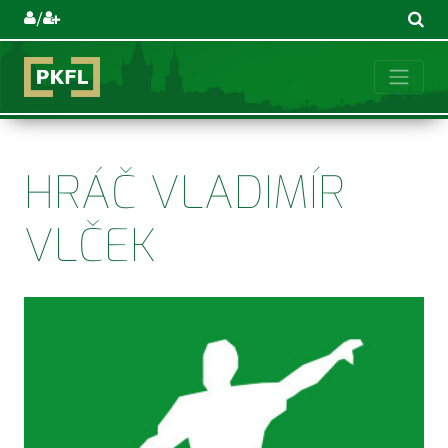
/
HRÁČ VLADIMÍR
VLČEK