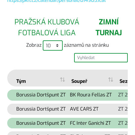
https://pkfl.cz/calendar/personal/014905.ical
PRAŽSKÁ KLUBOVÁ
ZIMNÍ
FOTBALOVÁ LIGA
TURNAJ
Zobraz
záznamů na stránku
Tým
Soupeř
Sezón
Borussia Dortšpunt ZT
BK Roura Fellas ZT
ZT 202
Borussia Dortšpunt ZT
AVE CARS ZT
ZT 202
Borussia Dortšpunt ZT
FC Inter Ganichi ZT
ZT 202