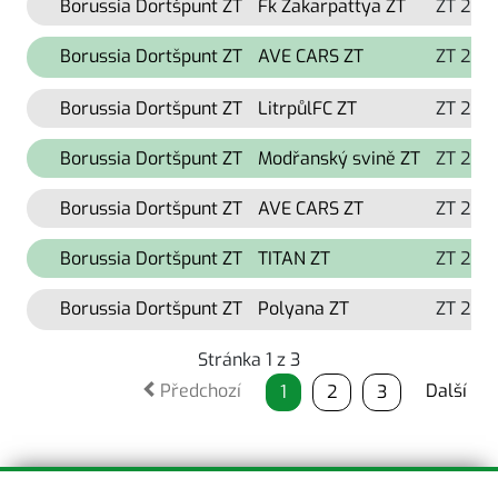
Borussia Dortšpunt ZT
Fk Zakarpattya ZT
ZT 202
Borussia Dortšpunt ZT
AVE CARS ZT
ZT 202
Borussia Dortšpunt ZT
LitrpůlFC ZT
ZT 202
Borussia Dortšpunt ZT
Modřanský svině ZT
ZT 202
Borussia Dortšpunt ZT
AVE CARS ZT
ZT 202
Borussia Dortšpunt ZT
TITAN ZT
ZT 202
Borussia Dortšpunt ZT
Polyana ZT
ZT 202
Stránka 1 z 3
Předchozí
Další
1
2
3