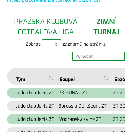
https://pkfl.cz/calendar/personal/01284.ical
PRAŽSKÁ KLUBOVÁ
ZIMNÍ
FOTBALOVÁ LIGA
TURNAJ
Zobraz
záznamů na stránku
Tým
Soupeř
Sezóna
Judo club Jenis ZT
PK HUŇÁČ ZT
ZT 2023
Judo club Jenis ZT
Borussia Dortšpunt ZT
ZT 2022
Judo club Jenis ZT
Modřanský svině ZT
ZT 2022