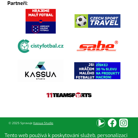
Partneři:
© 2025 Spravuje
Kassua Studio
Tento web používá k poskytování služeb, personalizaci