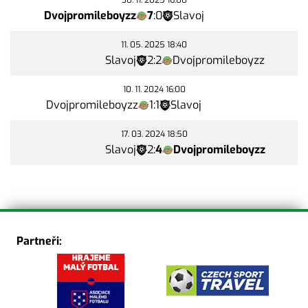
30. 11. 2025 16:00
Dvojpromileboyzz
7
:
0
Slavoj
11. 05. 2025 18:40
Slavoj
2
:
2
Dvojpromileboyzz
10. 11. 2024 16:00
Dvojpromileboyzz
1
:
1
Slavoj
17. 03. 2024 18:50
Slavoj
2
:
4
Dvojpromileboyzz
Partneři: