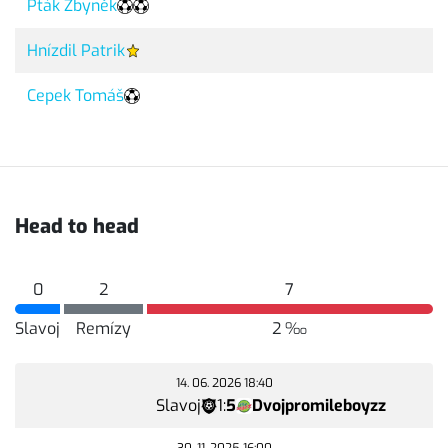
Pták Zbyněk
Hnízdil Patrik
Cepek Tomáš
Head to head
0
2
7
Slavoj
Remízy
2 ‰
14. 06. 2026 18:40
Slavoj
1
:
5
Dvojpromileboyzz