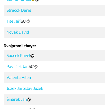
Strečok Denis
Titel Jiří
60'
Novák David
Dvojpromileboyzz
Souček Pavel
Pavlíček Jan
60'
Valenta Vilém
Juzek Jaroslav Juzek
Šinárek Jan