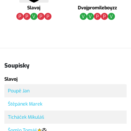
Slavoj
Dvojpromileboyzz
P
P
V
P
P
V
V
P
P
V
Soupisky
Slavoj
Poupě Jan
Štěpánek Marek
Ticháček Mikuláš
Šomlo Tomáš