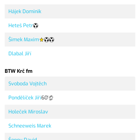
Hájek Dominik
Heteš Petr
Šimek Maxim
Dlabal Jiří
BTW Krč fm
Svoboda Vojtěch
Pondělíček Jiří
60'
Holeček Miroslav
Schneeweis Marek
Šopov David