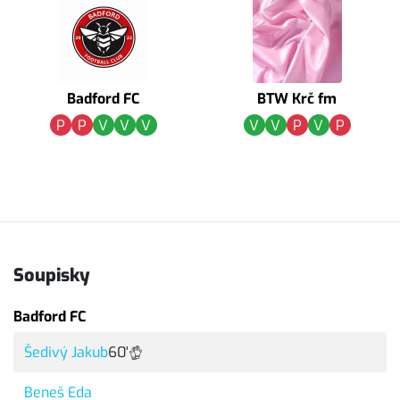
Badford FC
BTW Krč fm
P
P
V
V
V
V
V
P
V
P
Soupisky
Badford FC
Šedivý Jakub
60'
Beneš Eda