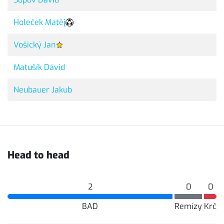
Holeček Matěj
Vošický Jan
Matušík Dávid
Neubauer Jakub
Head to head
2
0
0
BAD
Remízy
Krč