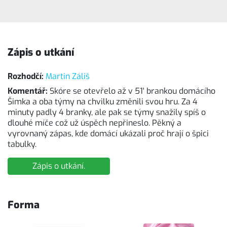
Zápis o utkání
Rozhodčí:
Martin Záliš
Komentář:
Skóre se otevřelo až v 51' brankou domácího
Šimka a oba týmy na chvilku změnili svou hru. Za 4
minuty padly 4 branky, ale pak se týmy snažily spíš o
dlouhé míče což už úspěch nepřineslo. Pěkný a
vyrovnaný zápas, kde domácí ukázali proč hrají o špici
tabulky.
Zápis o utkání.
Forma