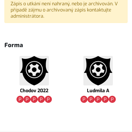
Zápis o utkání není nahraný, nebo je archivován. V
případě zájmu o archivovaný zápis kontaktujte
administrátora.
Forma
Chodov 2022
Ludmila A
P
P
P
P
P
P
P
P
P
P