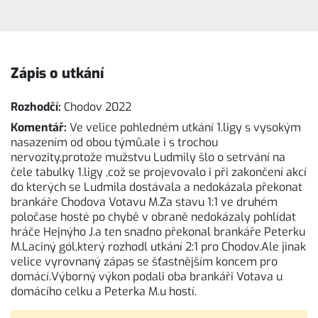
Zápis o utkání
Rozhodčí:
Chodov 2022
Komentář:
Ve velice pohledném utkání 1.ligy s vysokým
nasazením od obou týmů,ale i s trochou
nervozity,protože mužstvu Ludmily šlo o setrvání na
čele tabulky 1.ligy ,což se projevovalo i při zakončení akcí
do kterých se Ludmila dostávala a nedokázala překonat
brankáře Chodova Votavu M.Za stavu 1:1 ve druhém
poločase hosté po chybě v obraně nedokázaly pohlídat
hráče Hejnýho J.a ten snadno překonal brankáře Peterku
M.Laciný gól,který rozhodl utkání 2:1 pro Chodov.Ale jinak
velice vyrovnaný zápas se šťastnějším koncem pro
domácí.Výborný výkon podali oba brankáři Votava u
domácího celku a Peterka M.u hostí.