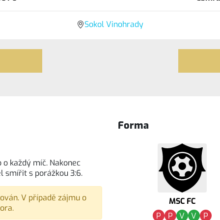
Sokol Vinohrady
Forma
o o každý míč. Nakonec
 smířit s porážkou 3:6.
vován. V případě zájmu o
MSC FC
ora.
P
P
V
V
P