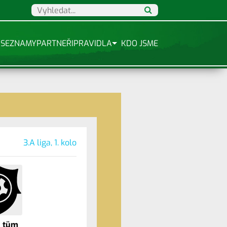
SEZNAMY
PARTNEŘI
PRAVIDLA
KDO JSME
3.A liga, 1. kolo
 tüm