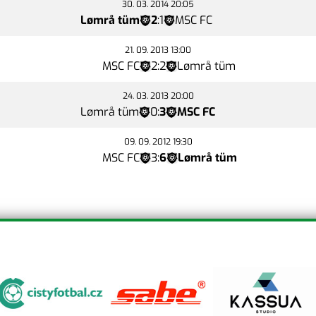
30. 03. 2014 20:05
Lømrå tüm
2
:
1
MSC FC
21. 09. 2013 13:00
MSC FC
2
:
2
Lømrå tüm
24. 03. 2013 20:00
Lømrå tüm
0
:
3
MSC FC
09. 09. 2012 19:30
MSC FC
3
:
6
Lømrå tüm