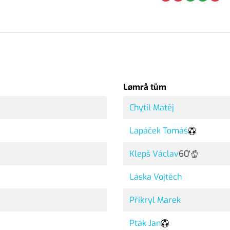
Lømrå tüm
Chytil Matěj
Lapáček Tomáš
Klepš Václav
60'
Láska Vojtěch
Přikryl Marek
Pták Jan