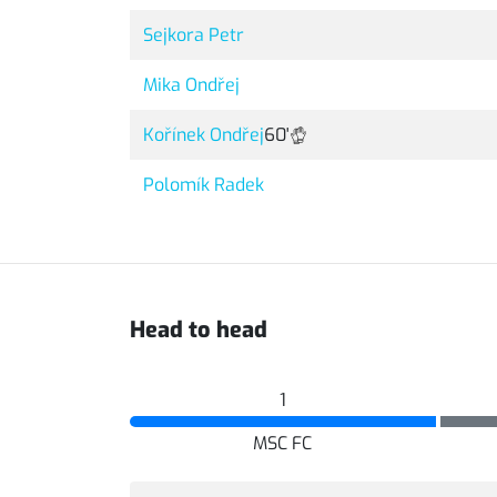
Sejkora Petr
Mika Ondřej
Kořínek Ondřej
60'
Polomík Radek
Head to head
1
MSC FC