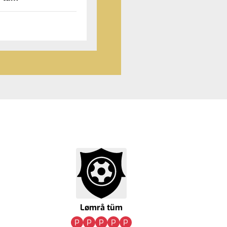
Lømrå tüm
P
P
P
P
P