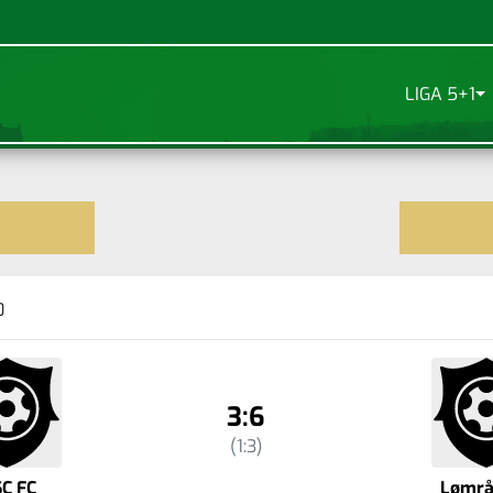
LIGA 5+1
0
3:6
(1:3)
C FC
Lømrå