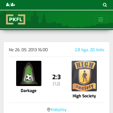
/
Ne 26. 05. 2013 16:00
2.B liga, 20. kolo
2:3
(1:2)
Darkage
High Society
Kobylisy