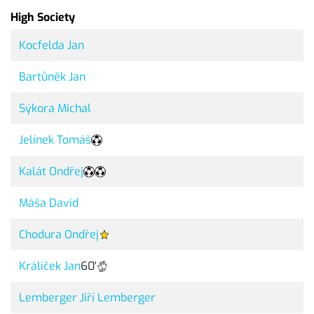
High Society
Kocfelda Jan
Bartůněk Jan
Sýkora Michal
Jelínek Tomáš
Kalát Ondřej
Máša David
Chodura Ondřej
Králíček Jan
60'
Lemberger Jiří Lemberger