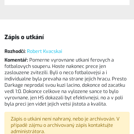
Zápis o utkání
Rozhodčí:
Robert Kvacskai
Komentář:
Pomerne vyrovnane utkani ferovych a
fotbalovych souperu. Hoste nakonec prece jen
zaslouzene zvitezili. Byli o neco fotbalovejsi a i
individualne byla prevaha na strane jejich hracu. Presto
Darkage neprodal svou kuzi lacino, dokonce od zacatku
vedl 1:0. Dokonce celkove na vylozene sance to bylo
vyrovnane, jen HS dokazali byt efektivnejsi, no a v poli
byla preci jen videt jejich vetsi jistota a kvalita.
Zápis o utkání není nahraný, nebo je archivován. V
případě zájmu o archivovaný zápis kontaktujte
administrátora.