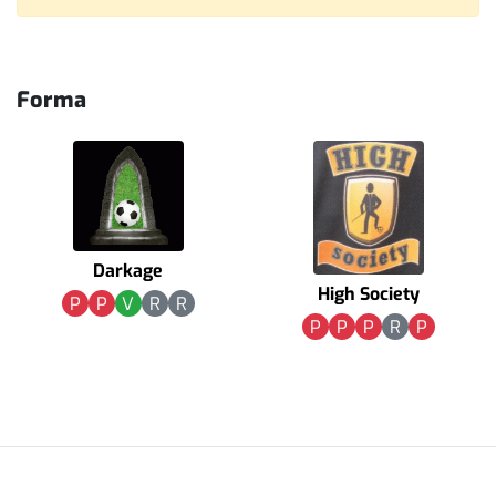
Forma
Darkage
High Society
P
P
V
R
R
P
P
P
R
P