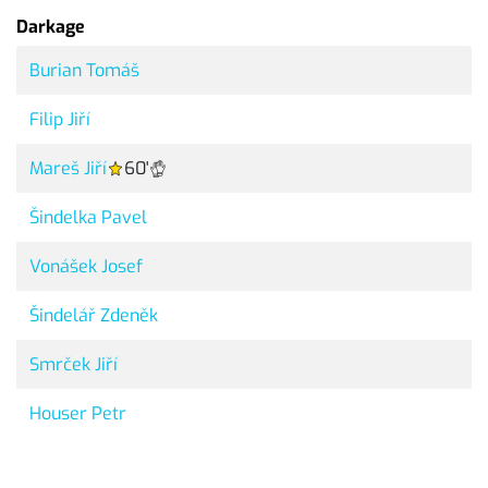
Darkage
Burian Tomáš
Filip Jiří
Mareš Jiří
60'
Šindelka Pavel
Vonášek Josef
Šindelář Zdeněk
Smrček Jiří
Houser Petr