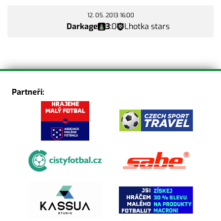
12. 05. 2013 16:00
Darkage
3
:
0
Lhotka stars
Partneři: