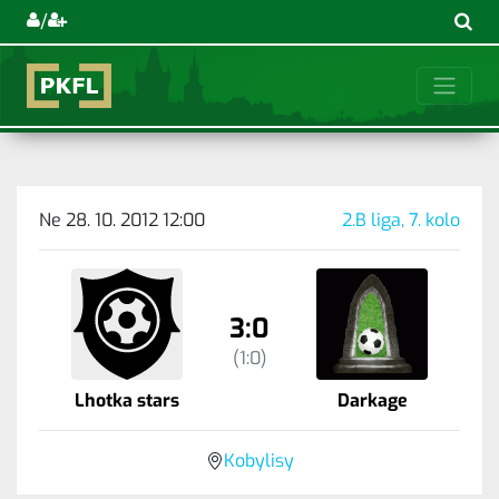
/
Ne 28. 10. 2012 12:00
2.B liga, 7. kolo
3:0
(1:0)
Lhotka stars
Darkage
Kobylisy