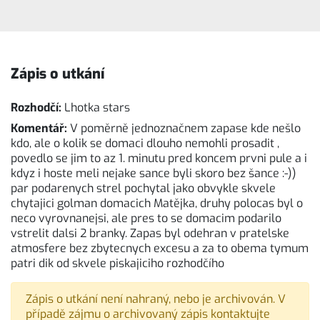
Zápis o utkání
Rozhodčí:
Lhotka stars
Komentář:
V poměrně jednoznačnem zapase kde nešlo
kdo, ale o kolik se domaci dlouho nemohli prosadit ,
povedlo se jim to az 1. minutu pred koncem prvni pule a i
kdyz i hoste meli nejake sance byli skoro bez šance :-))
par podarenych strel pochytal jako obvykle skvele
chytajici golman domacich Matějka, druhy polocas byl o
neco vyrovnanejsi, ale pres to se domacim podarilo
vstrelit dalsi 2 branky. Zapas byl odehran v pratelske
atmosfere bez zbytecnych excesu a za to obema tymum
patri dik od skvele piskajiciho rozhodčího
Zápis o utkání není nahraný, nebo je archivován. V
případě zájmu o archivovaný zápis kontaktujte