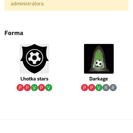
administrátora.
Forma
Lhotka stars
Darkage
P
P
V
P
V
P
P
V
R
R