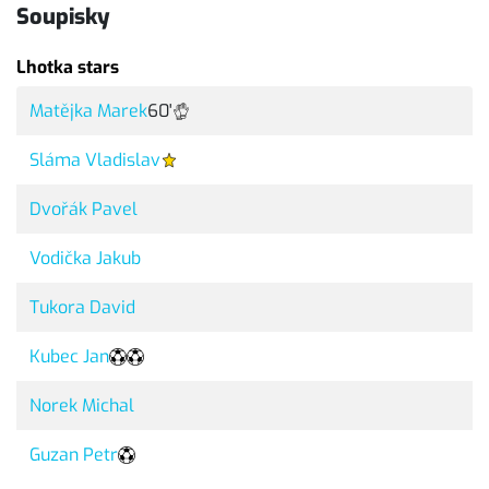
Soupisky
Lhotka stars
Matějka Marek
60'
Sláma Vladislav
Dvořák Pavel
Vodička Jakub
Tukora David
Kubec Jan
Norek Michal
Guzan Petr