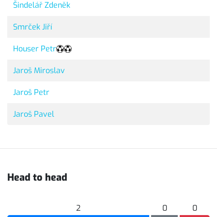
Šindelář Zdeněk
Smrček Jiří
Houser Petr
Jaroš Miroslav
Jaroš Petr
Jaroš Pavel
Head to head
2
0
0