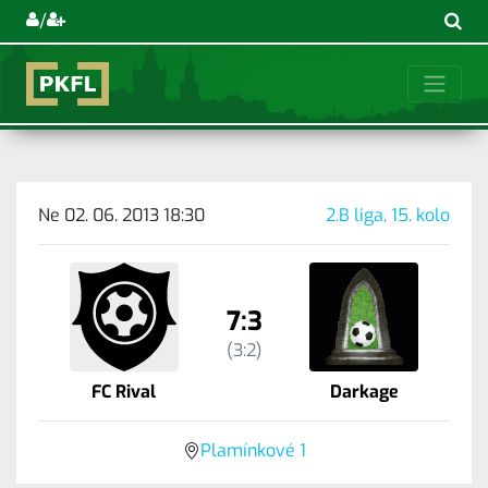
/
Ne 02. 06. 2013 18:30
2.B liga, 15. kolo
7:3
(3:2)
FC Rival
Darkage
Plamínkové 1