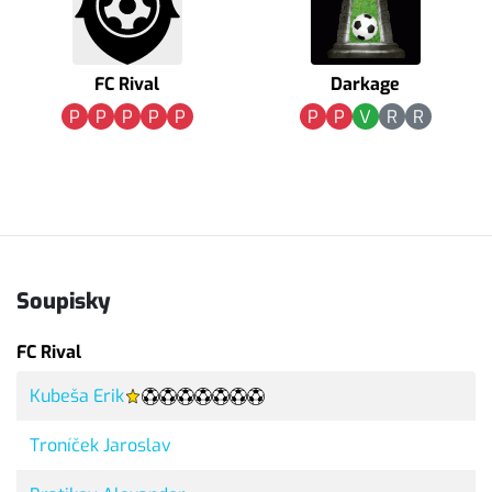
FC Rival
Darkage
P
P
P
P
P
P
P
V
R
R
Soupisky
FC Rival
Kubeša Erik
Troníček Jaroslav