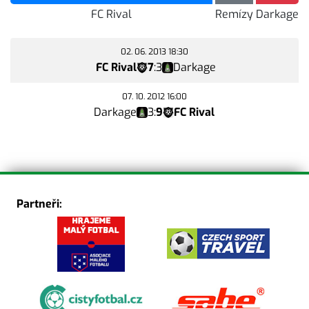
FC Rival
Remízy
Darkage
02. 06. 2013 18:30
FC Rival
7
:
3
Darkage
07. 10. 2012 16:00
Darkage
3
:
9
FC Rival
Partneři: