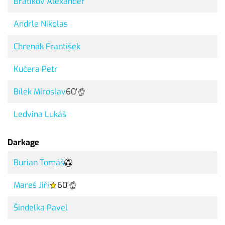
Bratikov Alexander
Andrle Nikolas
Chrenák František
Kučera Petr
Bílek Miroslav
60'
Ledvina Lukáš
Darkage
Burian Tomáš
Mareš Jiří
60'
Šindelka Pavel