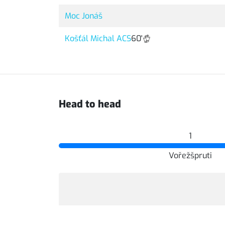
Moc Jonáš
Košťál Michal ACS
60'
Head to head
1
Vořežšpruti