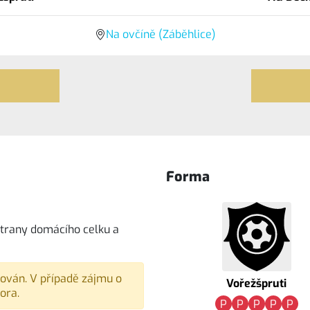
Na ovčíně (Záběhlice)
Forma
trany domácího celku a
vován. V případě zájmu o
Vořežšpruti
ora.
P
P
P
P
P