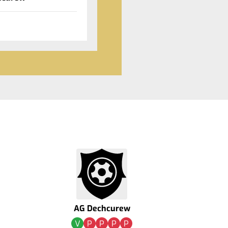
AG Dechcurew
V
P
P
P
P