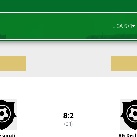
LIGA 5+1
8:2
(3:1)
žšpruti
AG Dec