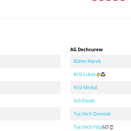
AG Dechcurew
Böhm Marek
Kříž Lukáš
Kříž Michal
Srb Pavel
Turchich Dominik
Turchich Filip
60'