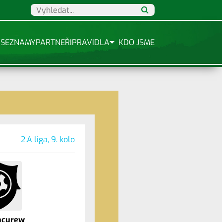
SEZNAMY
PARTNEŘI
PRAVIDLA
KDO JSME
2.A liga, 9. kolo
hcurew