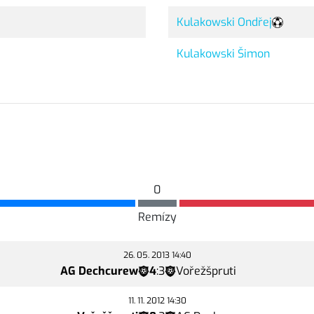
Kulakowski Ondřej
Kulakowski Šimon
0
Remízy
26. 05. 2013 14:40
AG Dechcurew
4
:
3
Vořežšpruti
11. 11. 2012 14:30