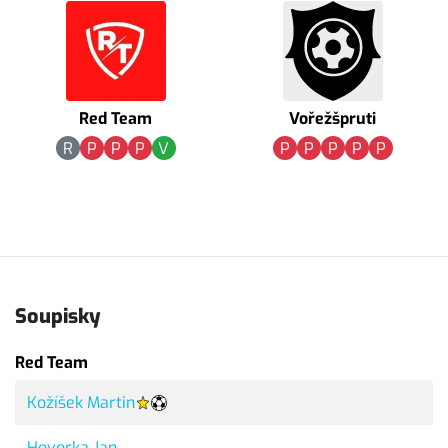
Red Team
Vořežšpruti
R
P
P
P
V
P
P
P
P
P
Soupisky
Red Team
Kožíšek Martin
Hovorka Jan