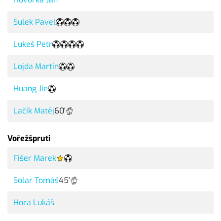
Sulek Pavel
Lukeš Petr
Lojda Martin
Huang Jie
Lačík Matěj
60'
Vořežšpruti
Fišer Marek
Solar Tomáš
45'
Hora Lukáš