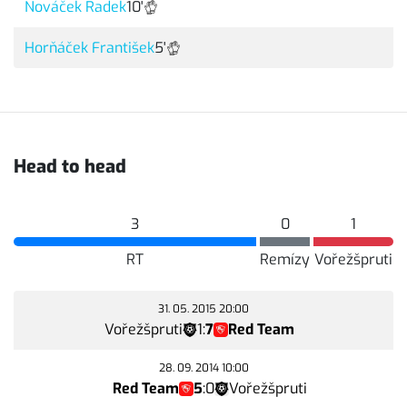
Nováček Radek
10'
Horňáček František
5'
Head to head
3
0
1
RT
Remízy
Vořežšpruti
31. 05. 2015 20:00
Vořežšpruti
1
:
7
Red Team
28. 09. 2014 10:00
Red Team
5
:
0
Vořežšpruti