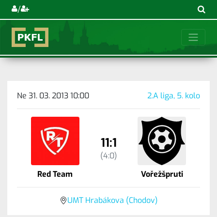
/
Ne 31. 03. 2013 10:00
2.A liga, 5. kolo
11:1
(4:0)
Red Team
Vořežšpruti
UMT Hrabákova (Chodov)