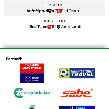
28. 04. 2013 14:30
Vořežšpruti
4
:
2
Red Team
31. 03. 2013 10:00
Red Team
11
:
1
Vořežšpruti
Partneři: