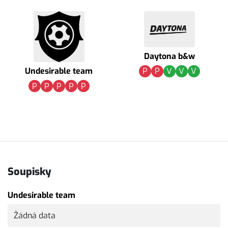
Daytona b&w
Undesirable team
P
P
V
V
V
P
P
P
P
P
Soupisky
Undesirable team
Žádná data