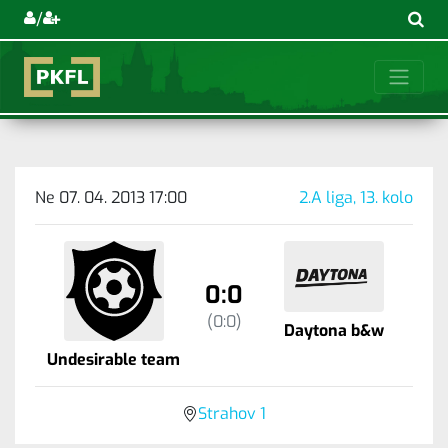
/
Ne 07. 04. 2013 17:00
2.A liga, 13. kolo
0:0
(0:0)
Daytona b&w
Undesirable team
Strahov 1