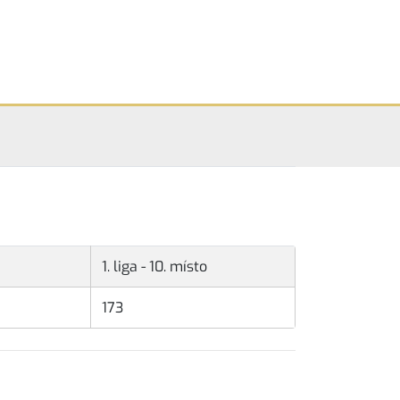
1. liga - 10. místo
173