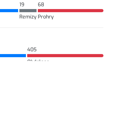
19
68
Remízy
Prohry
405
Obdrženo
0
2
Remízy
Parma AG