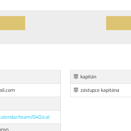
kapitán
ail.com
zástupce kapitána
z/calendar/team/040.ical
2010