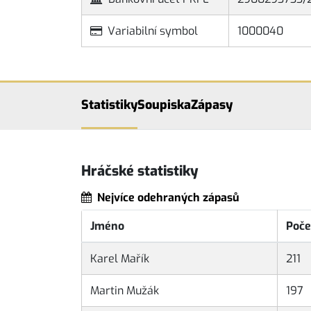
Variabilní symbol
1000040
Statistiky
Soupiska
Zápasy
Hráčské statistiky
Nejvíce odehraných zápasů
Jméno
Poče
Karel Mařík
211
Martin Mužák
197