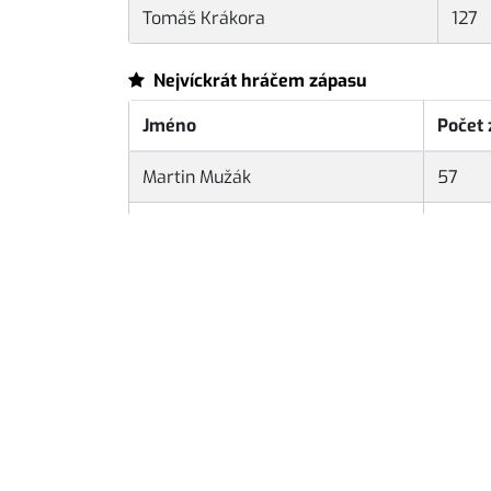
Tomáš Krákora
127
Nejvíckrát hráčem zápasu
Jméno
Počet
Martin Mužák
57
Karel Mařík
43
David Buneš
17
Nejméně obdržených gólů na zápas
Jméno
Gólů na
Karel Mařík
2.2
Jakub Písařík
5.6