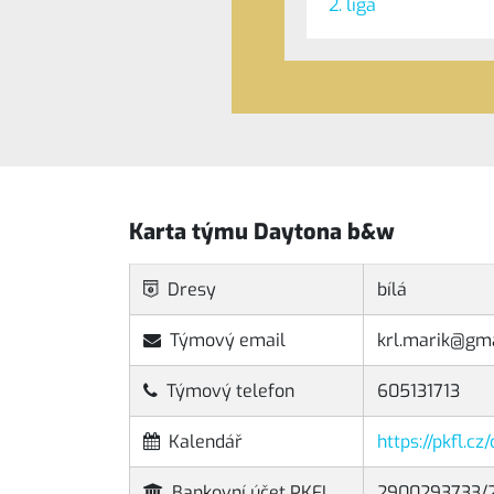
2. liga
Karta týmu Daytona b&w
Dresy
bílá
Týmový email
krl.marik@gm
Týmový telefon
605131713
Kalendář
https://pkfl.c
Bankovní účet PKFL
2900293733/