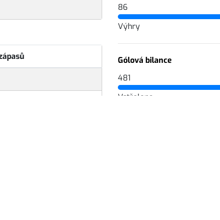
86
Výhry
 zápasů
Gólová bilance
481
Vstřeleno
Nejčastější soupeř
Parma AG
 zápas
9
Daytona b&w