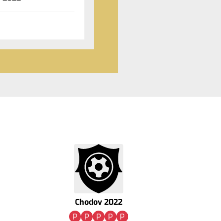
Chodov 2022
P
P
P
P
P