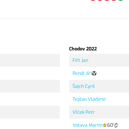
Chodov 2022
Fiřt Jan
Rendl Jiří
Šajch Cyril
Teplan Vladimír
Vlček Petr
Votava Martin
60'