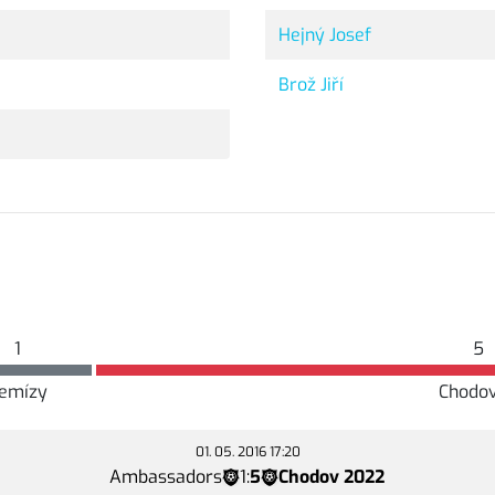
Hejný Josef
Brož Jiří
1
5
emízy
Chodo
01. 05. 2016 17:20
Ambassadors
1
:
5
Chodov 2022