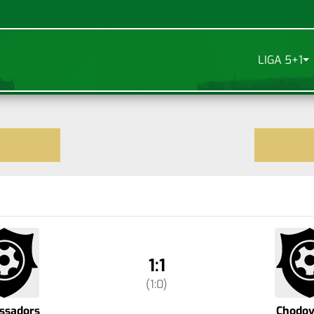
LIGA 5+1
1:1
(1:0)
ssadors
Chodov