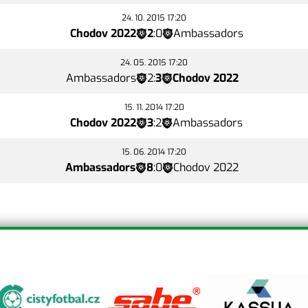
24. 10. 2015 17:20
Chodov 2022
2
:
0
Ambassadors
24. 05. 2015 17:20
Ambassadors
2
:
3
Chodov 2022
15. 11. 2014 17:20
Chodov 2022
3
:
2
Ambassadors
15. 06. 2014 17:20
Ambassadors
8
:
0
Chodov 2022