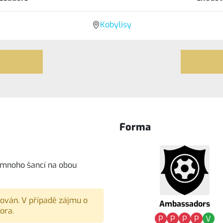
Kobylisy
Forma
o mnoho šancí na obou
vován. V případě zájmu o
Ambassadors
ora.
P
P
P
P
V