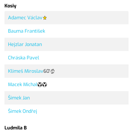
Kosiy
Adamec Václav
Bauma František
Hejzlar Jonatan
Chráska Pavel
Klimeš Miroslav
60'
Macek Michal
Šimek Jan
Šimek Ondřej
Ludmila B