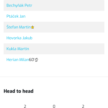
Bechyňák Petr
Ptáček Jan
Štefan Martin
Hovorka Jakub
Kukla Martin
Herian Milan
60'
Head to head
2
0
2