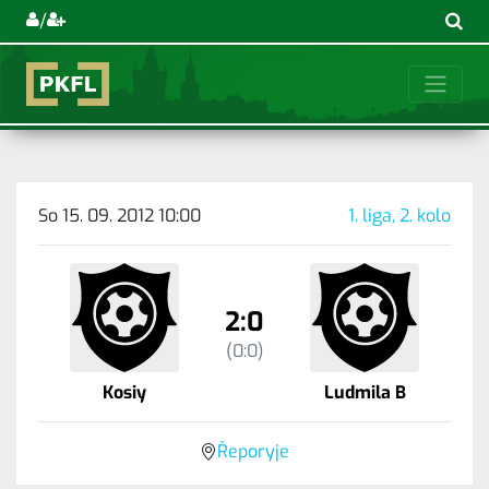
/
So 15. 09. 2012 10:00
1. liga, 2. kolo
2:0
(0:0)
Kosiy
Ludmila B
Řeporyje