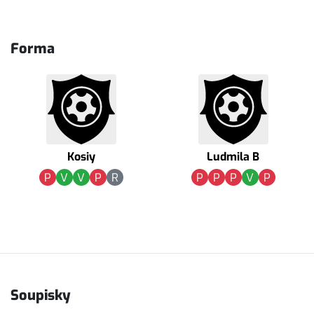
Forma
Kosiy
Ludmila B
P
V
V
P
R
P
P
P
V
P
Soupisky