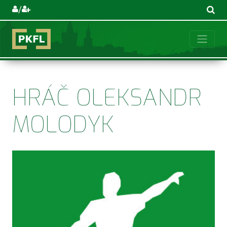
/
HRÁČ OLEKSANDR
MOLODYK