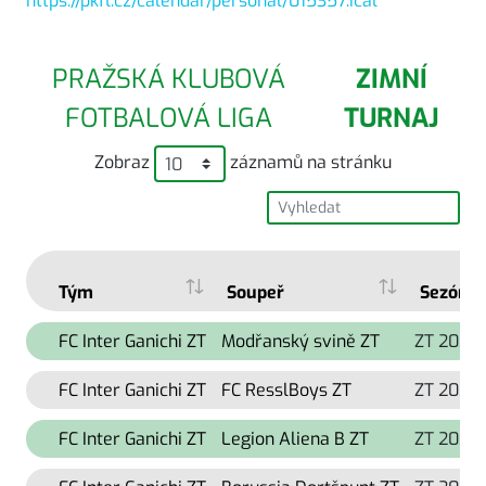
https://pkfl.cz/calendar/personal/015357.ical
PRAŽSKÁ KLUBOVÁ
ZIMNÍ
FOTBALOVÁ LIGA
TURNAJ
Zobraz
záznamů na stránku
Tým
Soupeř
Sezóna
FC Inter Ganichi ZT
Modřanský svině ZT
ZT 2025
FC Inter Ganichi ZT
FC ResslBoys ZT
ZT 2025
FC Inter Ganichi ZT
Legion Aliena B ZT
ZT 2024