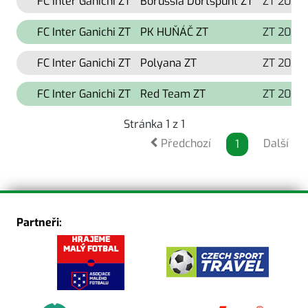
FC Inter Ganichi ZT
Borussia Dortšpunt ZT
ZT 2024
FC Inter Ganichi ZT
PK HUŇÁČ ZT
ZT 2024
FC Inter Ganichi ZT
Polyana ZT
ZT 2024
FC Inter Ganichi ZT
Red Team ZT
ZT 2024
Stránka 1 z 1
Předchozí
Další
1
Partneři: