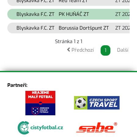
Blyskavka F.C. ZT
Red Team ZT
ZT 2024
Blyskavka F.C. ZT
PK HUŇÁČ ZT
ZT 2024
Blyskavka F.C. ZT
Borussia Dortšpunt ZT
ZT 2024
Stránka 1 z 1
Předchozí
Další
1
Partneři: