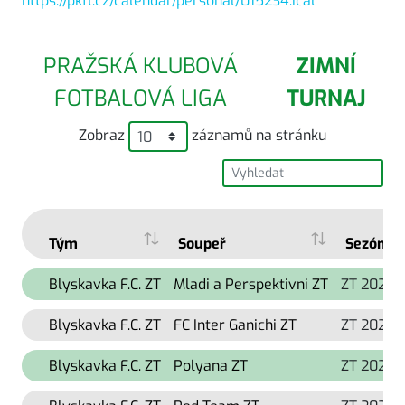
https://pkfl.cz/calendar/personal/015234.ical
PRAŽSKÁ KLUBOVÁ
ZIMNÍ
FOTBALOVÁ LIGA
TURNAJ
Zobraz
záznamů na stránku
Tým
Soupeř
Sezóna
Blyskavka F.C. ZT
Mladi a Perspektivni ZT
ZT 2024
Blyskavka F.C. ZT
FC Inter Ganichi ZT
ZT 2024
Blyskavka F.C. ZT
Polyana ZT
ZT 2024