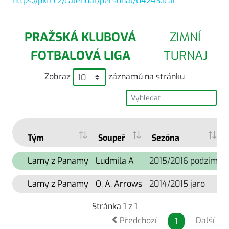
https://pkfl.cz/calendar/personal/04243.ical
PRAŽSKÁ KLUBOVÁ
ZIMNÍ
FOTBALOVÁ LIGA
TURNAJ
Zobraz
záznamů na stránku
Tým
Soupeř
Sezóna
Lamy z Panamy
Ludmila A
2015/2016 podzim
1
Lamy z Panamy
O. A. Arrows
2014/2015 jaro
1
Stránka 1 z 1
Předchozí
Další
1