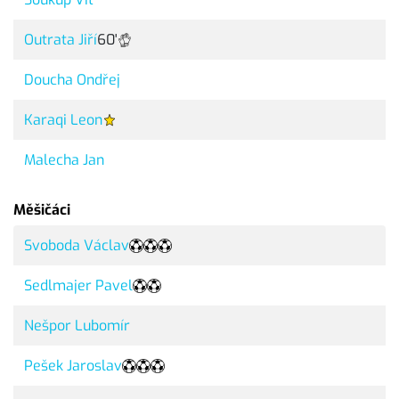
Outrata Jiří
60'
Doucha Ondřej
Karaqi Leon
Malecha Jan
Měšičáci
Svoboda Václav
Sedlmajer Pavel
Nešpor Lubomír
Pešek Jaroslav