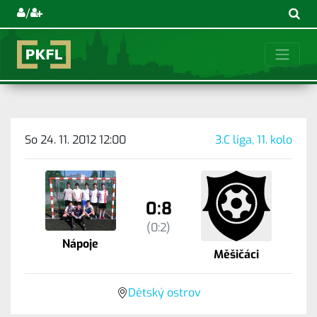
/
So 24. 11. 2012 12:00
3.C liga, 11. kolo
0:8
(0:2)
Nápoje
Měšičáci
Dětský ostrov