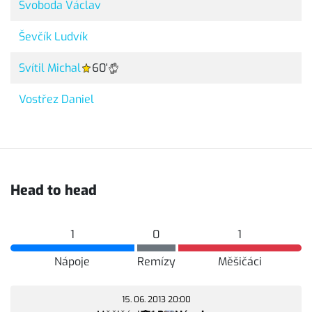
Svoboda Václav
Ševčík Ludvík
Svítil Michal
60'
Vostřez Daniel
Head to head
1
0
1
Nápoje
Remízy
Měšičáci
15. 06. 2013 20:00