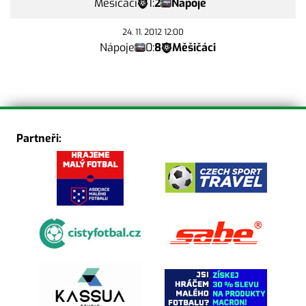
Měšičáci
1
:
2
Nápoje
24. 11. 2012 12:00
Nápoje
0
:
8
Měšičáci
Partneři: