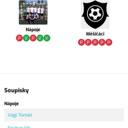
Nápoje
Měšičáci
P
V
P
V
V
P
P
P
P
P
Soupisky
Nápoje
Vogl Tomáš
Soukup Vít