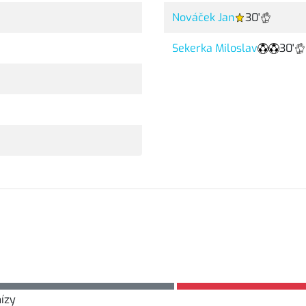
Nováček Jan
30'
Sekerka Miloslav
30'
ízy