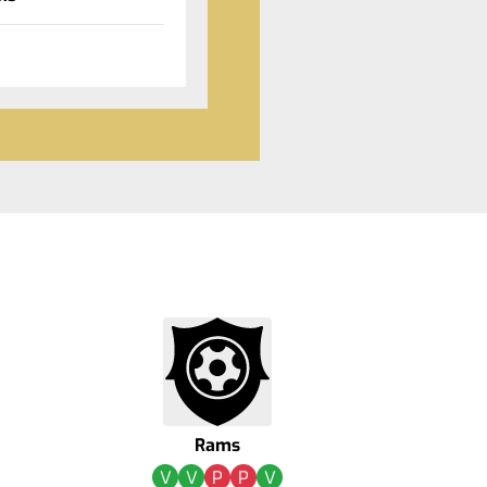
Rams
V
V
P
P
V