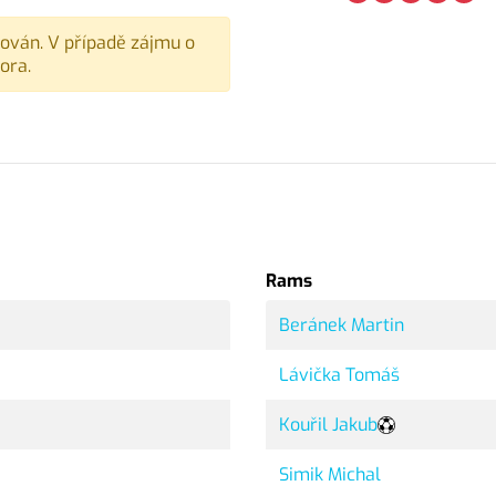
vován. V případě zájmu o
ora.
Rams
Beránek Martin
Lávička Tomáš
Kouřil Jakub
Simik Michal