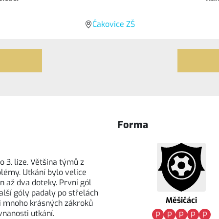
Čakovice ZŠ
Forma
3. lize. Většina týmů z
lémy. Utkání bylo velice
n až dva doteky. První gól
Další góly padaly po střelách
Měšičáci
í i mnoho krásných zákroků
nanosti utkání.
P
P
P
P
P