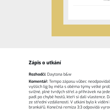
Zápis o utkání
Rozhodčí:
Daytona b&w
Komentář:
Tempo zápasu vůbec neodpovídalo 
vyšších lig by měla s oběma týmy velké prob
svižné, plné tvrdých střel a přihrávek na jede
padl po chybě hostů, kteří si dali vlastence. 
ze střední vzdálenosti. V utkání bylo k viděn
brankářů. Konečná remíza 3:3 odpovídá vyrov