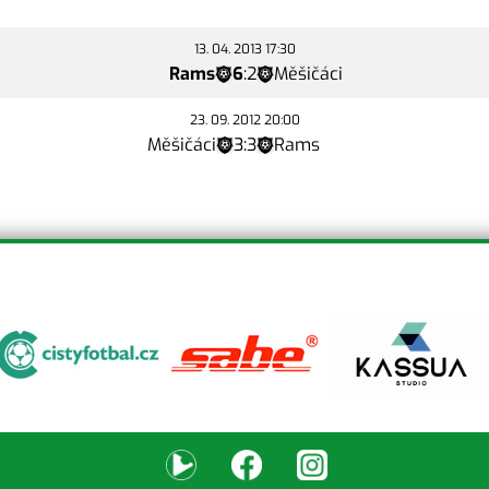
13. 04. 2013 17:30
Rams
6
:
2
Měšičáci
23. 09. 2012 20:00
Měšičáci
3
:
3
Rams