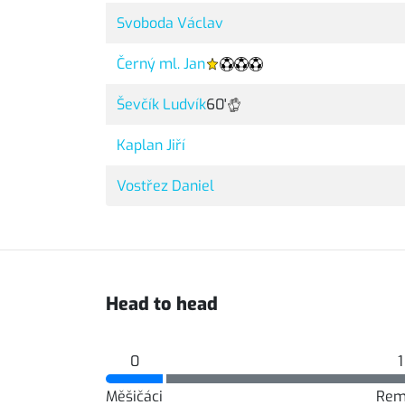
Svoboda Václav
Černý ml. Jan
Ševčík Ludvík
60'
Kaplan Jiří
Vostřez Daniel
Head to head
0
1
Měšičáci
Rem