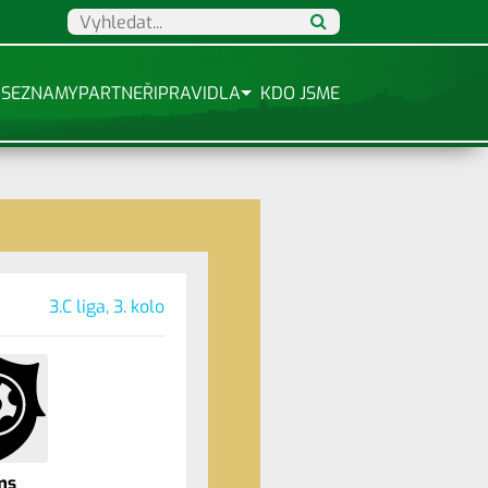
SEZNAMY
PARTNEŘI
PRAVIDLA
KDO JSME
3.C liga, 3. kolo
ms