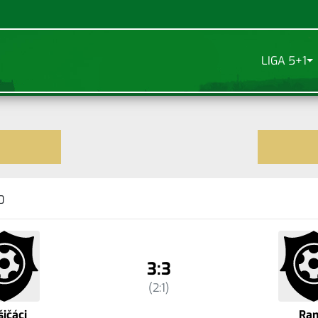
LIGA 5+1
0
3:3
(2:1)
ičáci
Ra