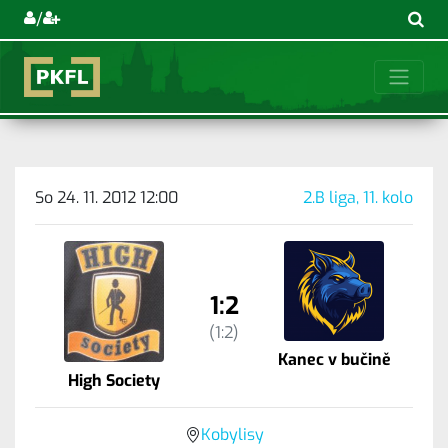
/
So 24. 11. 2012 12:00
2.B liga, 11. kolo
1:2
(1:2)
Kanec v bučině
High Society
Kobylisy