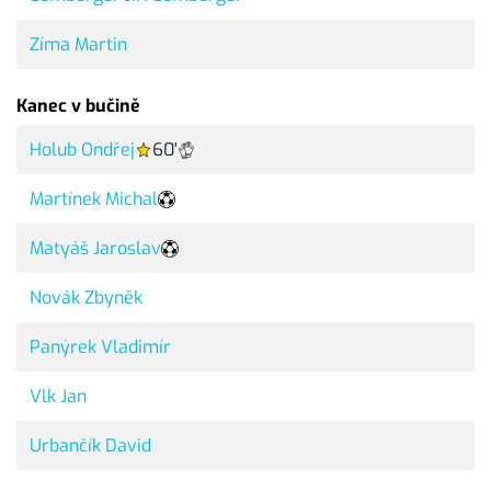
Zíma Martin
Kanec v bučině
Holub Ondřej
60'
Martínek Michal
Matyáš Jaroslav
Novák Zbyněk
Panýrek Vladimír
Vlk Jan
Urbančík David