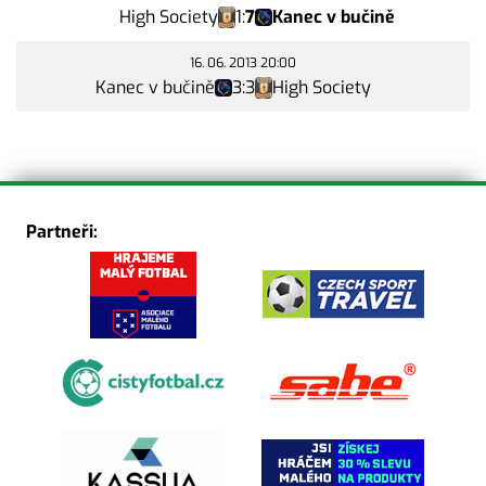
High Society
1
:
7
Kanec v bučině
16. 06. 2013 20:00
Kanec v bučině
3
:
3
High Society
Partneři: