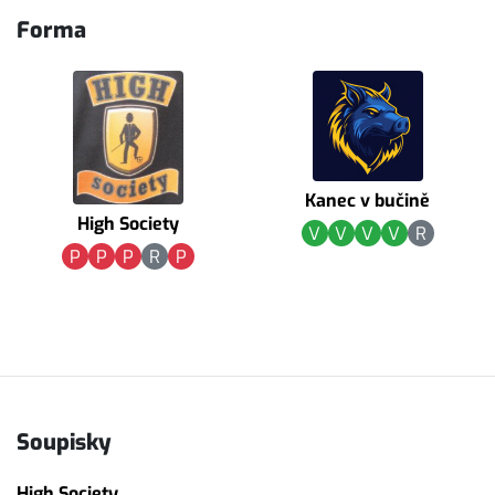
Forma
Kanec v bučině
High Society
V
V
V
V
R
P
P
P
R
P
Soupisky
High Society