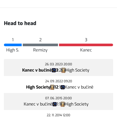
Head to head
1
2
3
High S.
Remízy
Kanec
26. 03. 2023 20:00
Kanec v bučině
3
:
2
High Society
24. 09. 2022 09:20
High Society
12
:
1
Kanec v bučině
07. 06. 2015 20:00
Kanec v bučině
1
:
1
High Society
22. 11. 2014 12:00