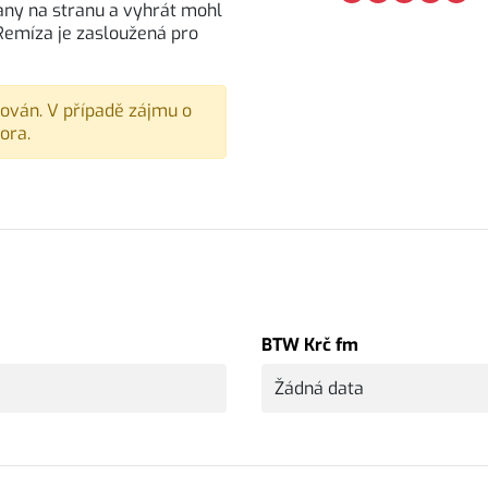
rany na stranu a vyhrát mohl
 Remíza je zasloužená pro
vován. V případě zájmu o
ora.
BTW Krč fm
Žádná data