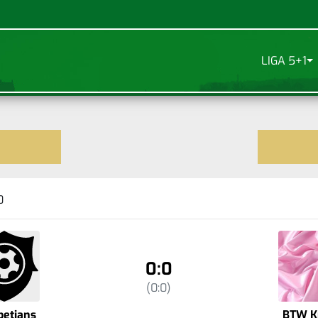
LIGA 5+1
0
0:0
(0:0)
betians
BTW K