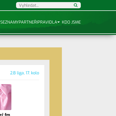
SEZNAMY
PARTNEŘI
PRAVIDLA
KDO JSME
2.B liga, 17. kolo
rč fm