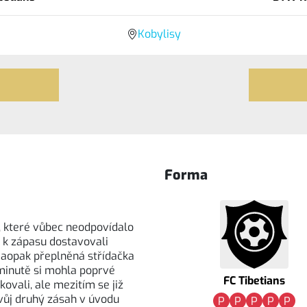
Kobylisy
Forma
, které vůbec neodpovídalo
 k zápasu dostavovali
 Naopak přeplněná střídačka
minutě si mohla poprvé
FC Tibetians
kovali, ale mezitím se již
 svůj druhý zásah v úvodu
P
P
P
P
P