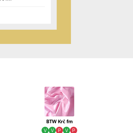
BTW Krč fm
V
V
P
V
P