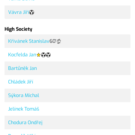
Vávra Jiří
High Society
Křivánek Stanislav
60'
Kocfelda Jan
Bartůněk Jan
Chládek Jiří
Sýkora Michal
Jelínek Tomáš
Chodura Ondřej