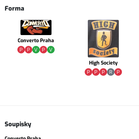
Forma
Converto Praha
P
P
V
P
V
High Society
P
P
P
R
P
Soupisky
Converto Praha