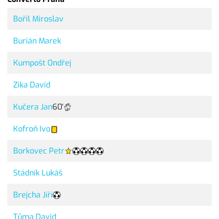
Bořil Miroslav
Burián Marek
Kumpošt Ondřej
Zika David
Kučera Jan
60'
Kofroň Ivo
Borkovec Petr
Stádník Lukáš
Brejcha Jiří
Tůma David