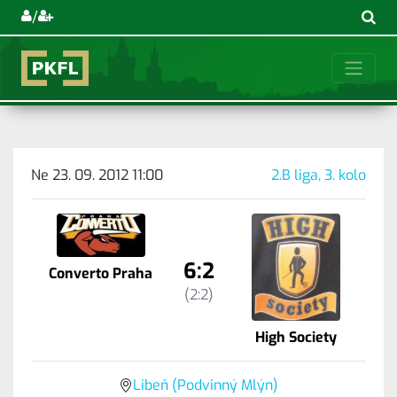
/
Ne 23. 09. 2012 11:00
2.B liga, 3. kolo
6:2
Converto Praha
(2:2)
High Society
Libeň (Podvinný Mlýn)