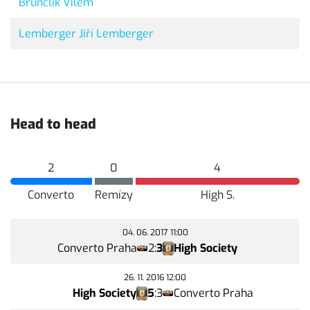
Brunclík Vilém
Lemberger Jiří Lemberger
Head to head
2
0
4
Converto
Remízy
High S.
04. 06. 2017 11:00
Converto Praha
2
:
3
High Society
26. 11. 2016 12:00
High Society
5
:
3
Converto Praha