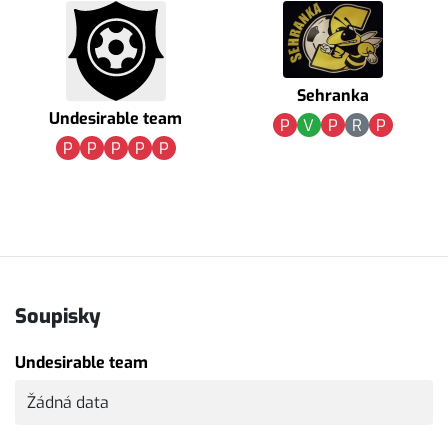
Sehranka
Undesirable team
P
V
P
R
P
P
P
P
P
P
Soupisky
Undesirable team
Žádná data