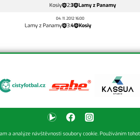
Kosiy
2
:
3
Lamy z Panamy
04. 11. 2012 16:00
Lamy z Panamy
3
:
4
Kosiy
lam a analýze návštěvnosti soubory cookie. Používáním tohot