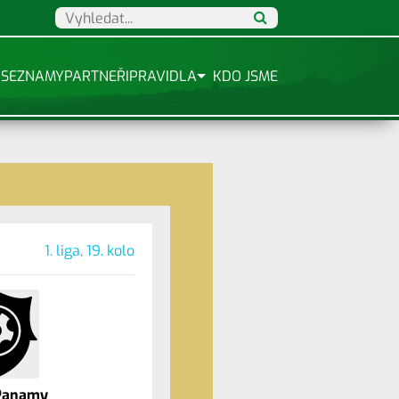
SEZNAMY
PARTNEŘI
PRAVIDLA
KDO JSME
1. liga, 19. kolo
Panamy