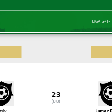
LIGA 5+1
2:3
(0:0)
osiy
Lamy z 