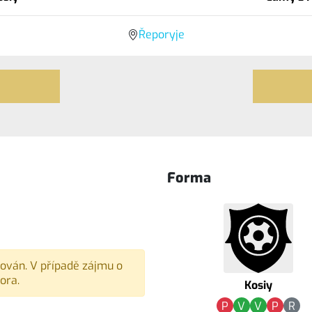
Řeporyje
Forma
vován. V případě zájmu o
ora.
Kosiy
P
V
V
P
R