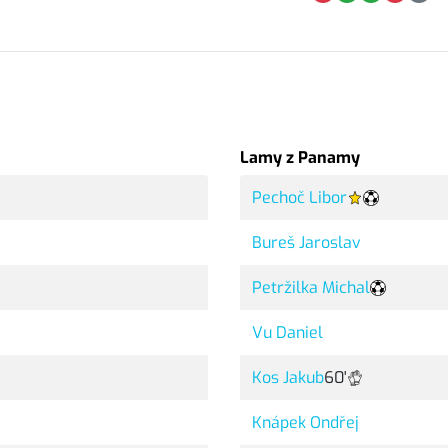
Lamy z Panamy
Pechoč Libor
Bureš Jaroslav
Petržilka Michal
Vu Daniel
Kos Jakub
60'
Knápek Ondřej