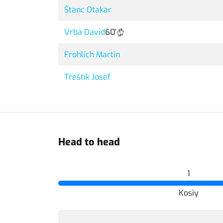
Štanc Otakar
Vrba David
60'
Frohlich Martin
Třeštík Josef
Head to head
1
Kosiy