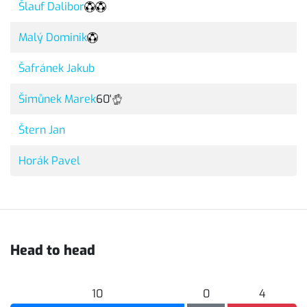
Šlauf Dalibor
Malý Dominik
Šafránek Jakub
Šimůnek Marek
60'
Štern Jan
Horák Pavel
Head to head
10
0
4