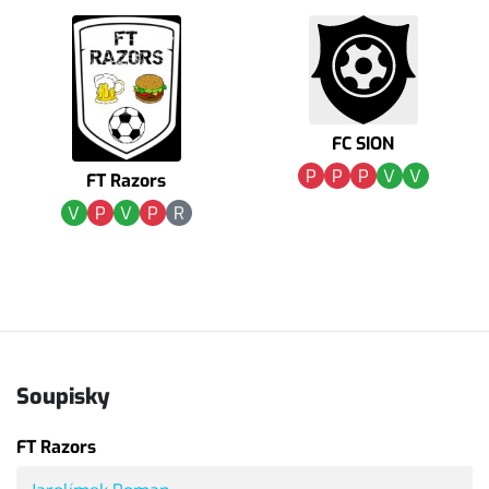
FC SION
P
P
P
V
V
FT Razors
V
P
V
P
R
Soupisky
FT Razors