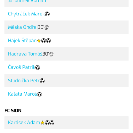
Jarolímek Roman
Chytráček Marek
Měska Ondřej
30'
Hájek Štěpán
Hadrava Tomáš
30'
Čavoš Patrik
Studnička Petr
Kaľata Maroš
FC SION
Karásek Adam