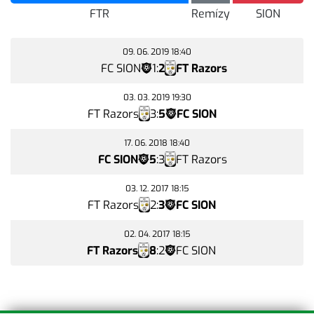
FTR
Remízy
SION
09. 06. 2019 18:40
FC SION
1
:
2
FT Razors
03. 03. 2019 19:30
FT Razors
3
:
5
FC SION
17. 06. 2018 18:40
FC SION
5
:
3
FT Razors
03. 12. 2017 18:15
FT Razors
2
:
3
FC SION
02. 04. 2017 18:15
FT Razors
8
:
2
FC SION