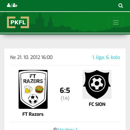
/
Ne 21. 10. 2012 16:00
1. liga, 6. kolo
6:5
(1:4)
FC SION
FT Razors
Strahov 1