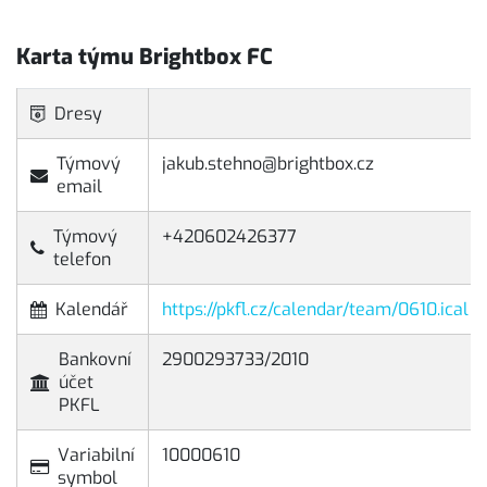
Karta týmu Brightbox FC
Dresy
Týmový
jakub.stehno@brightbox.cz
email
Týmový
+420602426377
telefon
Kalendář
https://pkfl.cz/calendar/team/0610.ical
Bankovní
2900293733/2010
účet
PKFL
Variabilní
10000610
symbol