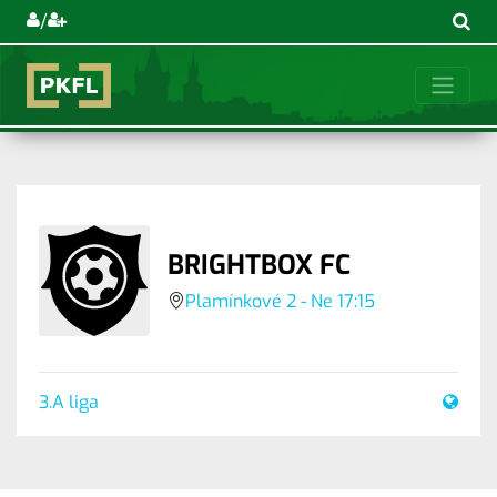
/
BRIGHTBOX FC
Plamínkové 2 - Ne 17:15
3.A liga