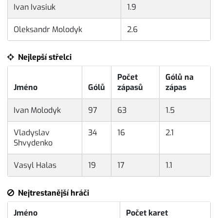
Ivan Ivasiuk
1.9
Oleksandr Molodyk
2.6
Nejlepší střelci
Počet
Gólů na
Jméno
Gólů
zápasů
zápas
Ivan Molodyk
97
63
1.5
Vladyslav
34
16
2.1
Shvydenko
Vasyl Halas
19
17
1.1
Nejtrestanější hráči
Jméno
Počet karet