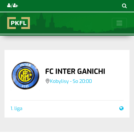
/
FC INTER GANICHI
Kobylisy - So 20:00
1. liga