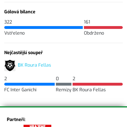
Gólová bilance
322
161
Vstřeleno
Obdrženo
Nejčastější soupeř
BK Roura Fellas
2
0
2
FC Inter Ganichi
Remízy
BK Roura Fellas
Partneři: