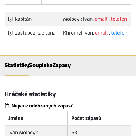
kapitán
Molodyk Ivan,
email
,
telefon
zástupce kapitána
Khromei Ivan,
email
,
telefon
Statistiky
Soupiska
Zápasy
Hráčské statistiky
Nejvíce odehraných zápasů
Jméno
Počet zápasů
Ivan Molodyk
63