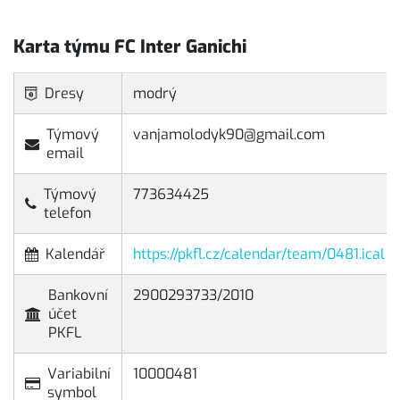
Karta týmu FC Inter Ganichi
Dresy
modrý
Týmový
vanjamolodyk90@gmail.com
email
Týmový
773634425
telefon
Kalendář
https://pkfl.cz/calendar/team/0481.ical
Bankovní
2900293733/2010
účet
PKFL
Variabilní
10000481
symbol