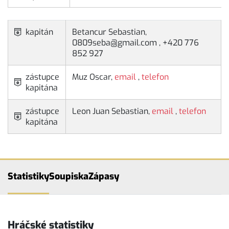
kapitán
Betancur Sebastian,
0809seba@gmail.com , +420 776
852 927
zástupce
Muz Oscar,
email
,
telefon
kapitána
zástupce
Leon Juan Sebastian,
email
,
telefon
kapitána
Statistiky
Soupiska
Zápasy
Hráčské statistiky