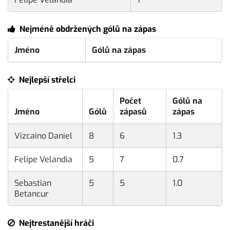
Nejméně obdržených gólů na zápas
Jméno
Gólů na zápas
Nejlepší střelci
Počet
Gólů na
Jméno
Gólů
zápasů
zápas
Vizcaino Daniel
8
6
1.3
Felipe Velandia
5
7
0.7
Sebastian
5
5
1.0
Betancur
Nejtrestanější hráči