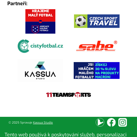
Partneři:
© 2025 Spravuje
Kassua Studio
Tento web používá k poskytování služeb, personalizaci