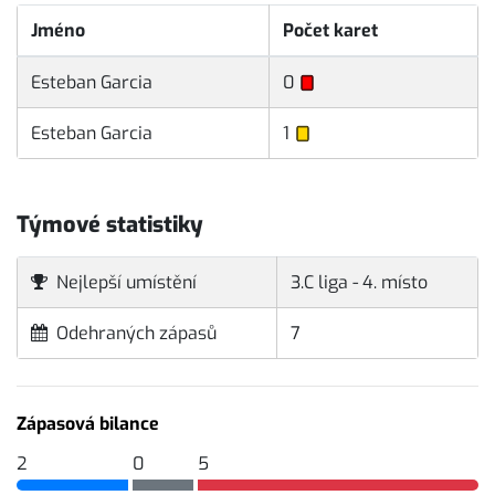
Jméno
Počet karet
Esteban Garcia
0
Esteban Garcia
1
Týmové statistiky
Nejlepší umístění
3.C liga - 4. místo
Odehraných zápasů
7
Zápasová bilance
2
0
5