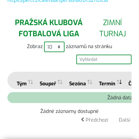
https://pkfl.cz/calendar/personal/015270.ical
PRAŽSKÁ KLUBOVÁ
ZIMNÍ
FOTBALOVÁ LIGA
TURNAJ
Zobraz
záznamů na stránku
Tým
Soupeř
Sezóna
Termín
Čas
Žádná data k d
Žádné záznamy dostupné
Předchozí
Další