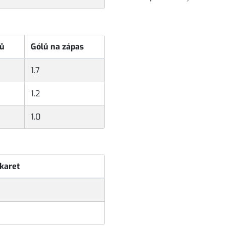
sů
Gólů na zápas
1.7
1.2
1.0
karet