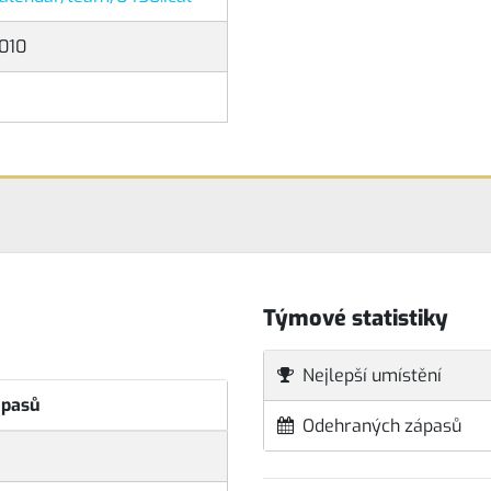
010
Týmové statistiky
Nejlepší umístění
ápasů
Odehraných zápasů