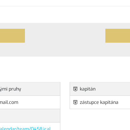
nými pruhy
kapitán
mail.com
zástupce kapitána
/calendar/team/0458.ical