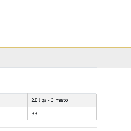
2.B liga - 6. místo
88