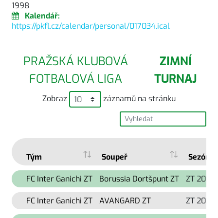
1998
Kalendář:
https://pkfl.cz/calendar/personal/017034.ical
PRAŽSKÁ KLUBOVÁ
ZIMNÍ
FOTBALOVÁ LIGA
TURNAJ
Zobraz
záznamů na stránku
Tým
Soupeř
Sezóna
FC Inter Ganichi ZT
Borussia Dortšpunt ZT
ZT 2026
FC Inter Ganichi ZT
AVANGARD ZT
ZT 2026