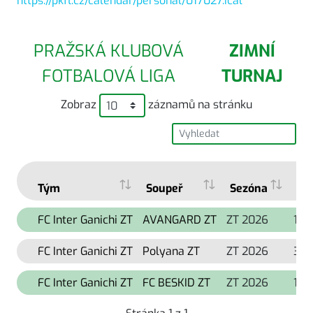
https://pkfl.cz/calendar/personal/017027.ical
PRAŽSKÁ KLUBOVÁ
ZIMNÍ
FOTBALOVÁ LIGA
TURNAJ
Zobraz
záznamů na stránku
Tým
Soupeř
Sezóna
Te
FC Inter Ganichi ZT
AVANGARD ZT
ZT 2026
13. 
FC Inter Ganichi ZT
Polyana ZT
ZT 2026
30. 
FC Inter Ganichi ZT
FC BESKID ZT
ZT 2026
16. 