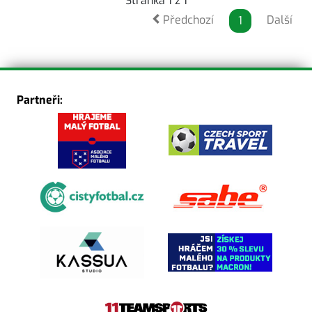
Stránka 1 z 1
Předchozí
Další
1
Partneři: