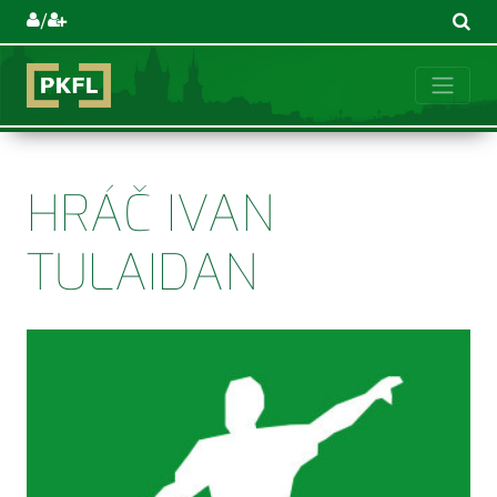
/
HRÁČ IVAN
TULAIDAN