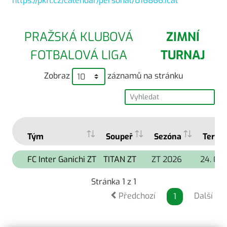
https://pkfl.cz/calendar/personal/016866.ical
PRAŽSKÁ KLUBOVÁ
ZIMNÍ
FOTBALOVÁ LIGA
TURNAJ
Zobraz
záznamů na stránku
Tým
Soupeř
Sezóna
Termí
FC Inter Ganichi ZT
TITAN ZT
ZT 2026
24. 01.
Stránka 1 z 1
Předchozí
Další
1