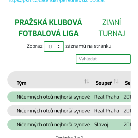
https://pkfl.cz/calendar/personal/02199.ical
PRAŽSKÁ KLUBOVÁ
ZIMNÍ
FOTBALOVÁ LIGA
TURNAJ
Zobraz
záznamů na stránku
Tým
Soupeř
Sezó
Ničemných otců nejhorší synové
Real Praha
2014/
Ničemných otců nejhorší synové
Real Praha
2012/
Ničemných otců nejhorší synové
Slavoj
2012/