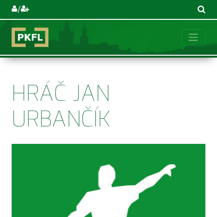
/
HRÁČ JAN
URBANČÍK