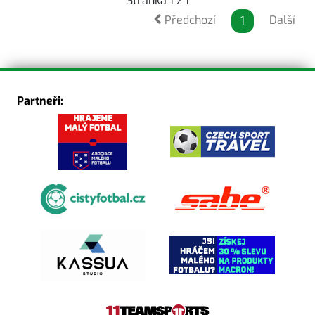
Stránka 1 z 1
Předchozí
Další
1
Partneři: