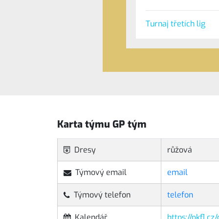
Turnaj třetích lig
Karta týmu GP tým
Dresy
růžová
Týmový email
email
Týmový telefon
telefon
Kalendář
https://pkfl.c