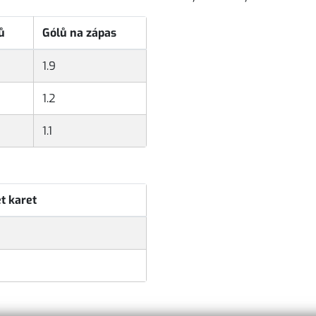
ů
Gólů na zápas
1.9
1.2
1.1
t karet