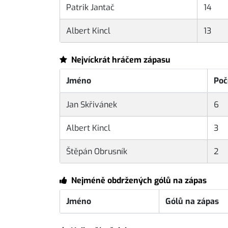
Patrik Jantač
14
Albert Kincl
13
Nejvíckrát hráčem zápasu
Jméno
Poč
Jan Skřivánek
6
Albert Kincl
3
Štěpán Obrusník
2
Nejméně obdržených gólů na zápas
Jméno
Gólů na zápas