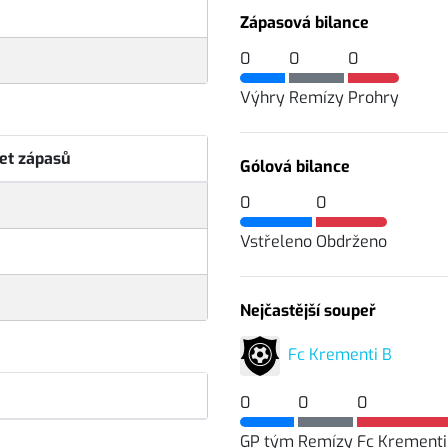
Zápasová bilance
0
0
0
Výhry
Remízy
Prohry
et zápasů
Gólová bilance
0
0
Vstřeleno
Obdrženo
Nejčastější soupeř
Fc Krementi B
0
0
0
GP tým
Remízy
Fc Krementi