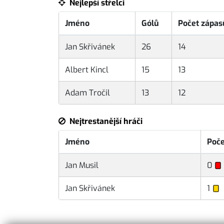
Nejlepší střelci
Jméno
Gólů
Počet zápas
Jan Skřivánek
26
14
Albert Kincl
15
13
Adam Tročil
13
12
Nejtrestanější hráči
Jméno
Poče
Jan Musil
0
Jan Skřivánek
1