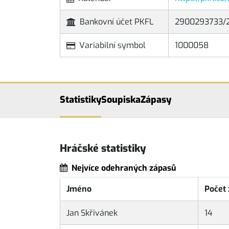
Bankovní účet PKFL
2900293733/
Variabilní symbol
1000058
Statistiky
Soupiska
Zápasy
Hráčské statistiky
Nejvíce odehraných zápasů
Jméno
Počet
Jan Skřivánek
14