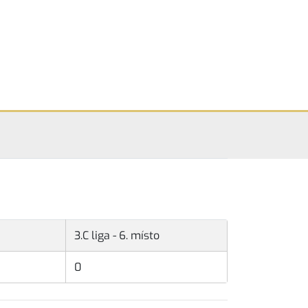
3.C liga - 6. místo
0