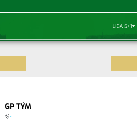
LIGA 5+1
GP TÝM
-